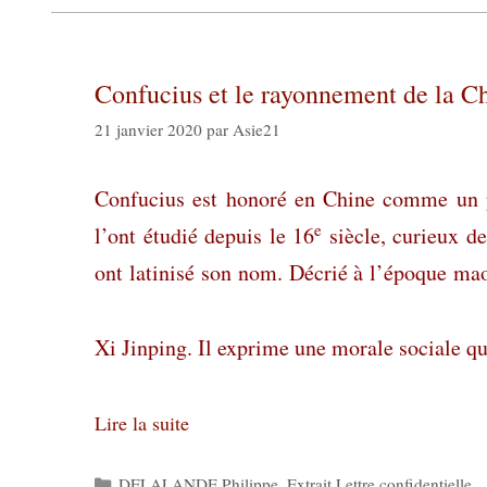
Confucius et le rayonnement de la C
21 janvier 2020
par
Asie21
Confucius est honoré en Chine comme un per
e
l’ont étudié depuis le 16
siècle, curieux de
ont latinisé son nom. Décrié à l’époque mao
Xi Jinping. Il exprime une morale sociale q
Lire la suite
Catégories
DELALANDE Philippe
,
Extrait Lettre confidentielle