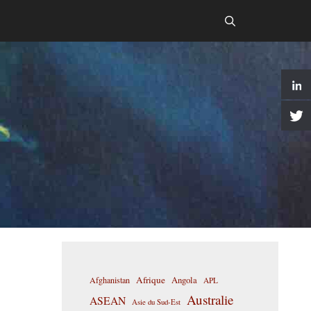
Afrique
Afghanistan
Angola
APL
Australie
ASEAN
Asie du Sud-Est