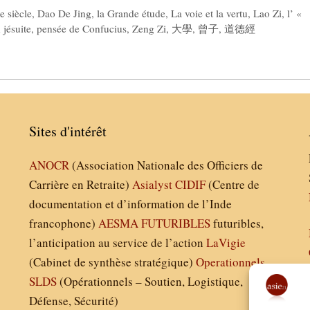
e siècle
,
Dao De Jing
,
la Grande étude
,
La voie et la vertu
,
Lao Zi
,
l’ «
jésuite
,
pensée de Confucius
,
Zeng Zi
,
大學
,
曾子
,
道德經
Sites d'intérêt
ANOCR
(Association Nationale des Officiers de
Carrière en Retraite)
Asialyst
CIDIF
(Centre de
documentation et d’information de l’Inde
francophone)
AESMA
FUTURIBLES
futuribles,
l’anticipation au service de l’action
LaVigie
(Cabinet de synthèse stratégique)
Operationnels
SLDS
(Opérationnels – Soutien, Logistique,
Défense, Sécurité)