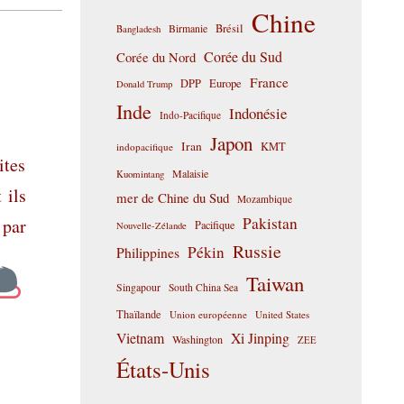
Chine
Birmanie
Brésil
Bangladesh
Corée du Sud
Corée du Nord
France
DPP
Europe
Donald Trump
Inde
Indonésie
Indo-Pacifique
Japon
Iran
KMT
indopacifique
ites
Malaisie
Kuomintang
 ils
mer de Chine du Sud
Mozambique
Pakistan
 par
Pacifique
Nouvelle-Zélande
Russie
Pékin
Philippines
Taiwan
Singapour
South China Sea
Thaïlande
Union européenne
United States
Vietnam
Xi Jinping
Washington
ZEE
États-Unis