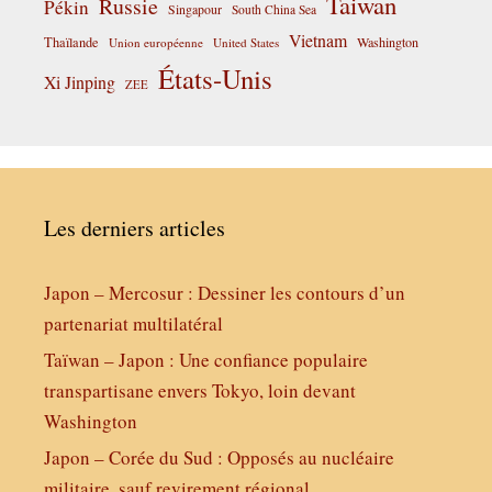
Taiwan
Russie
Pékin
Singapour
South China Sea
Vietnam
Thaïlande
Washington
Union européenne
United States
États-Unis
Xi Jinping
ZEE
Les derniers articles
Japon – Mercosur : Dessiner les contours d’un
partenariat multilatéral
Taïwan – Japon : Une confiance populaire
transpartisane envers Tokyo, loin devant
Washington
Japon – Corée du Sud : Opposés au nucléaire
militaire, sauf revirement régional