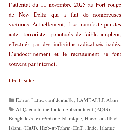
l’attentat du 10 novembre 2025 au Fort rouge
de New Delhi qui a fait de nombreuses
victimes. Actuellement, il se manifeste par des
actes terroristes ponctuels de faible ampleur,
effectués par des individus radicalisés isolés.
L’endoctrinement et le recrutement se font
souvent par internet.
Lire la suite
Catégories
Extrait Lettre confidentielle
,
LAMBALLE Alain
Étiquettes
Al-Qaeda in the Indian Subcontinent (AQIS)
,
Bangladesh
,
extrémisme islamique
,
Harkat-ul-Jihad
Islami (HuJI)
,
Hizb-ut-Tahrir (HuT)
,
Inde
,
Islamic