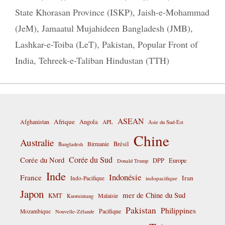
State Khorasan Province (ISKP)
,
Jaish-e-Mohammad
(JeM)
,
Jamaatul Mujahideen Bangladesh (JMB)
,
Lashkar-e-Toiba (LeT)
,
Pakistan
,
Popular Front of
India
,
Tehreek-e-Taliban Hindustan (TTH)
ASEAN
Afrique
Afghanistan
Angola
APL
Asie du Sud-Est
Chine
Australie
Birmanie
Brésil
Bangladesh
Corée du Sud
Corée du Nord
DPP
Europe
Donald Trump
Inde
Indonésie
France
Iran
Indo-Pacifique
indopacifique
Japon
mer de Chine du Sud
KMT
Malaisie
Kuomintang
Pakistan
Philippines
Pacifique
Mozambique
Nouvelle-Zélande