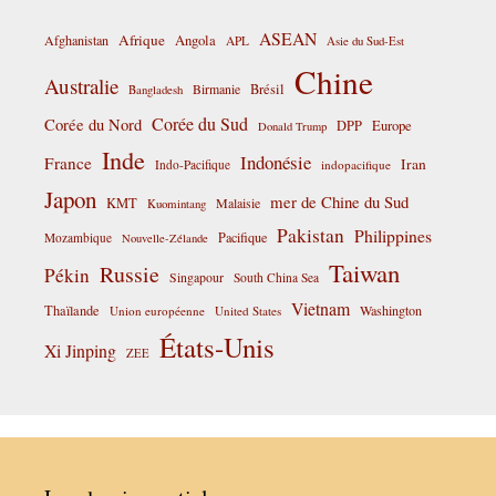
ASEAN
Afrique
Afghanistan
Angola
APL
Asie du Sud-Est
Chine
Australie
Birmanie
Brésil
Bangladesh
Corée du Sud
Corée du Nord
DPP
Europe
Donald Trump
Inde
Indonésie
France
Iran
Indo-Pacifique
indopacifique
Japon
mer de Chine du Sud
KMT
Malaisie
Kuomintang
Pakistan
Philippines
Pacifique
Mozambique
Nouvelle-Zélande
Taiwan
Russie
Pékin
Singapour
South China Sea
Vietnam
Thaïlande
Washington
Union européenne
United States
États-Unis
Xi Jinping
ZEE