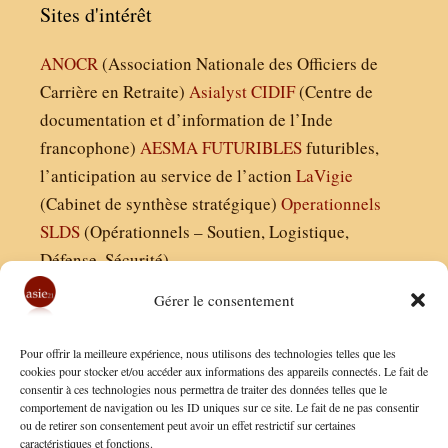
Sites d'intérêt
ANOCR
(Association Nationale des Officiers de
Carrière en Retraite)
Asialyst
CIDIF
(Centre de
documentation et d’information de l’Inde
francophone)
AESMA
FUTURIBLES
futuribles,
l’anticipation au service de l’action
LaVigie
(Cabinet de synthèse stratégique)
Operationnels
SLDS
(Opérationnels – Soutien, Logistique,
Défense, Sécurité)
Gérer le consentement
Asie21.com est édité par :
Pour offrir la meilleure expérience, nous utilisons des technologies telles que les
Finaldées EURL
cookies pour stocker et/ou accéder aux informations des appareils connectés. Le fait de
consentir à ces technologies nous permettra de traiter des données telles que le
Siège social : 13 avenue Boudon, 75016, Paris
comportement de navigation ou les ID uniques sur ce site. Le fait de ne pas consentir
Nous contacter
ou de retirer son consentement peut avoir un effet restrictif sur certaines
caractéristiques et fonctions.