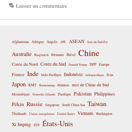
Laisser un commentaire
ASEAN
Afrique
Afghanistan
Angola
APL
Asie du Sud-Est
Chine
Australie
Birmanie
Brésil
Bangladesh
Corée du Sud
Corée du Nord
DPP
Europe
Donald Trump
Inde
Indonésie
France
Iran
Indo-Pacifique
indopacifique
Japon
mer de Chine du Sud
KMT
Malaisie
Kuomintang
Pakistan
Philippines
Pacifique
Mozambique
Nouvelle-Zélande
Taiwan
Russie
Pékin
Singapour
South China Sea
Vietnam
Thaïlande
Washington
Union européenne
United States
États-Unis
Xi Jinping
ZEE