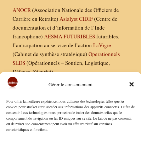
ANOCR
(Association Nationale des Officiers de
Carrière en Retraite)
Asialyst
CIDIF
(Centre de
documentation et d’information de l’Inde
francophone)
AESMA
FUTURIBLES
futuribles,
l’anticipation au service de l’action
LaVigie
(Cabinet de synthèse stratégique)
Operationnels
SLDS
(Opérationnels – Soutien, Logistique,
Défense, Sécurité)
Gérer le consentement
Asie21.com est édité par :
Pour offrir la meilleure expérience, nous utilisons des technologies telles que les
Finaldées EURL
cookies pour stocker et/ou accéder aux informations des appareils connectés. Le fait de
consentir à ces technologies nous permettra de traiter des données telles que le
Siège social : 13 avenue Boudon, 75016, Paris
comportement de navigation ou les ID uniques sur ce site. Le fait de ne pas consentir
Nous contacter
ou de retirer son consentement peut avoir un effet restrictif sur certaines
caractéristiques et fonctions.
Mentions Légales