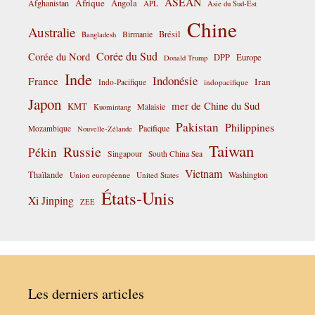
ASEAN
Afrique
Afghanistan
Angola
APL
Asie du Sud-Est
Chine
Australie
Birmanie
Brésil
Bangladesh
Corée du Sud
Corée du Nord
DPP
Europe
Donald Trump
Inde
Indonésie
France
Iran
Indo-Pacifique
indopacifique
Japon
mer de Chine du Sud
KMT
Malaisie
Kuomintang
Pakistan
Philippines
Pacifique
Mozambique
Nouvelle-Zélande
Taiwan
Russie
Pékin
Singapour
South China Sea
Vietnam
Thaïlande
Washington
Union européenne
United States
États-Unis
Xi Jinping
ZEE
Les derniers articles