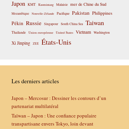
Japon
mer de Chine du Sud
KMT
Malaisie
Kuomintang
Pakistan
Philippines
Pacifique
Mozambique
Nouvelle-Zélande
Taiwan
Russie
Pékin
Singapour
South China Sea
Vietnam
Thaïlande
Washington
Union européenne
United States
États-Unis
Xi Jinping
ZEE
Les derniers articles
Japon – Mercosur : Dessiner les contours d’un
partenariat multilatéral
Taïwan – Japon : Une confiance populaire
transpartisane envers Tokyo, loin devant