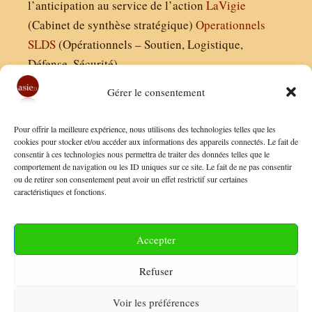
l’anticipation au service de l’action
LaVigie
(Cabinet de synthèse stratégique)
Operationnels
SLDS
(Opérationnels – Soutien, Logistique,
Défense, Sécurité)
Gérer le consentement
Asie21.com est édité par :
Pour offrir la meilleure expérience, nous utilisons des technologies telles que les
Finaldées EURL
cookies pour stocker et/ou accéder aux informations des appareils connectés. Le fait de
consentir à ces technologies nous permettra de traiter des données telles que le
Siège social : 13 avenue Boudon, 75016, Paris
comportement de navigation ou les ID uniques sur ce site. Le fait de ne pas consentir
Nous contacter
ou de retirer son consentement peut avoir un effet restrictif sur certaines
caractéristiques et fonctions.
Mentions Légales
Conditions Générales de Vente
Accepter
Politique de Confidentialité
Refuser
FAQ
Voir les préférences