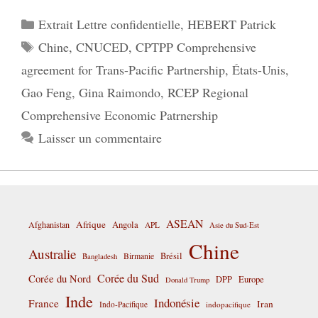
Catégories
Extrait Lettre confidentielle
,
HEBERT Patrick
Étiquettes
Chine
,
CNUCED
,
CPTPP Comprehensive
agreement for Trans-Pacific Partnership
,
États-Unis
,
Gao Feng
,
Gina Raimondo
,
RCEP Regional
Comprehensive Economic Patrnership
Laisser un commentaire
ASEAN
Afrique
Afghanistan
Angola
APL
Asie du Sud-Est
Chine
Australie
Birmanie
Brésil
Bangladesh
Corée du Sud
Corée du Nord
DPP
Europe
Donald Trump
Inde
Indonésie
France
Iran
Indo-Pacifique
indopacifique