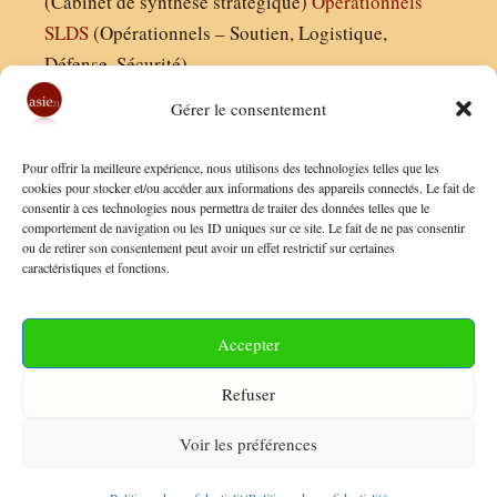
(Cabinet de synthèse stratégique)
Operationnels
SLDS
(Opérationnels – Soutien, Logistique,
Défense, Sécurité)
Gérer le consentement
Asie21.com est édité par :
Pour offrir la meilleure expérience, nous utilisons des technologies telles que les
Finaldées EURL
cookies pour stocker et/ou accéder aux informations des appareils connectés. Le fait de
consentir à ces technologies nous permettra de traiter des données telles que le
Siège social : 13 avenue Boudon, 75016, Paris
comportement de navigation ou les ID uniques sur ce site. Le fait de ne pas consentir
Nous contacter
ou de retirer son consentement peut avoir un effet restrictif sur certaines
caractéristiques et fonctions.
Mentions Légales
Conditions Générales de Vente
Accepter
Politique de Confidentialité
Refuser
FAQ
Voir les préférences
© 2026 Asie21
• Construit avec
GeneratePress