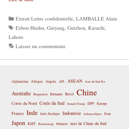
Catégories
Extrait Lettre confidentielle
,
LAMBALLE Alain
Étiquettes
Ezhou Huahu
,
Guiyang
,
Guizhou
,
Karachi
,
Lahore
Laisser un commentaire
ASEAN
Afrique
Afghanistan
Angola
APL
Asie du Sud-Est
Chine
Australie
Birmanie
Brésil
Bangladesh
Corée du Sud
Corée du Nord
DPP
Europe
Donald Trump
Inde
Indonésie
France
Iran
Indo-Pacifique
indopacifique
Japon
mer de Chine du Sud
KMT
Malaisie
Kuomintang