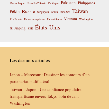
Pakistan
Philippines
Pacifique
Mozambique
Nouvelle-Zélande
Taiwan
Russie
Pékin
Singapour
South China Sea
Vietnam
Thaïlande
Washington
Union européenne
United States
États-Unis
Xi Jinping
ZEE
Les derniers articles
Japon – Mercosur : Dessiner les contours d’un
partenariat multilatéral
Taïwan – Japon : Une confiance populaire
transpartisane envers Tokyo, loin devant
Washington