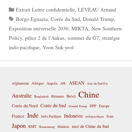
Catégories
Extrait Lettre confidentielle
,
LEVEAU Arnaud
Étiquettes
Borgo Egnazia
,
Corée du Sud
,
Donald Trump
,
Exposition universelle 2030
,
MIKTA
,
New Southern
Policy
,
pilier 2 de l’Aukus
,
sommet du G7
,
stratégie
indo-pacifique
,
Yoon Suk-yeol
ASEAN
Afrique
Afghanistan
Angola
APL
Asie du Sud-Est
Chine
Australie
Birmanie
Brésil
Bangladesh
Corée du Sud
Corée du Nord
DPP
Europe
Donald Trump
Inde
Indonésie
France
Iran
Indo-Pacifique
indopacifique
Japon
mer de Chine du Sud
KMT
Malaisie
Kuomintang