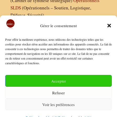
(Cabinet de synthèse stratégique)
Operationnels
SLDS
(Opérationnels – Soutien, Logistique,
Défense, Sécurité)
Gérer le consentement
Asie21.com est édité par :
Pour offrir la meilleure expérience, nous utilisons des technologies telles que les
Finaldées EURL
cookies pour stocker et/ou accéder aux informations des appareils connectés. Le fait de
consentir à ces technologies nous permettra de traiter des données telles que le
Siège social : 13 avenue Boudon, 75016, Paris
comportement de navigation ou les ID uniques sur ce site. Le fait de ne pas consentir
Nous contacter
ou de retirer son consentement peut avoir un effet restrictif sur certaines
caractéristiques et fonctions.
Mentions Légales
Conditions Générales de Vente
Accepter
Politique de Confidentialité
Refuser
FAQ
Voir les préférences
© 2026 Asie21
• Construit avec
GeneratePress