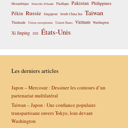
Pakistan
Philippines
Pacifique
Mozambique
Nouvelle-Zélande
Taiwan
Russie
Pékin
Singapour
South China Sea
Vietnam
Thaïlande
Washington
Union européenne
United States
États-Unis
Xi Jinping
ZEE
Les derniers articles
Japon – Mercosur : Dessiner les contours d’un
partenariat multilatéral
Taïwan – Japon : Une confiance populaire
transpartisane envers Tokyo, loin devant
Washington