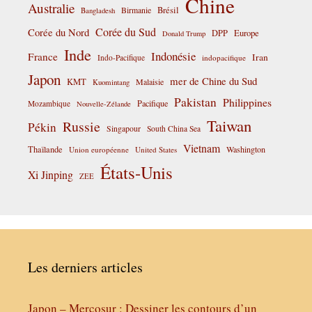
Chine
Australie
Birmanie
Brésil
Bangladesh
Corée du Sud
Corée du Nord
DPP
Europe
Donald Trump
Inde
Indonésie
France
Iran
Indo-Pacifique
indopacifique
Japon
mer de Chine du Sud
KMT
Malaisie
Kuomintang
Pakistan
Philippines
Pacifique
Mozambique
Nouvelle-Zélande
Taiwan
Russie
Pékin
Singapour
South China Sea
Vietnam
Thaïlande
Washington
Union européenne
United States
États-Unis
Xi Jinping
ZEE
Les derniers articles
Japon – Mercosur : Dessiner les contours d’un