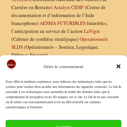
Carrière en Retraite)
Asialyst
CIDIF
(Centre de
documentation et d’information de l’Inde
francophone)
AESMA
FUTURIBLES
futuribles,
l’anticipation au service de l’action
LaVigie
(Cabinet de synthèse stratégique)
Operationnels
SLDS
(Opérationnels – Soutien, Logistique,
Défense, Sécurité)
Gérer le consentement
Asie21.com est édité par :
Pour offrir la meilleure expérience, nous utilisons des technologies telles que les
Finaldées EURL
cookies pour stocker et/ou accéder aux informations des appareils connectés. Le fait de
consentir à ces technologies nous permettra de traiter des données telles que le
Siège social : 13 avenue Boudon, 75016, Paris
comportement de navigation ou les ID uniques sur ce site. Le fait de ne pas consentir
Nous contacter
ou de retirer son consentement peut avoir un effet restrictif sur certaines
caractéristiques et fonctions.
Mentions Légales
Conditions Générales de Vente
Accepter