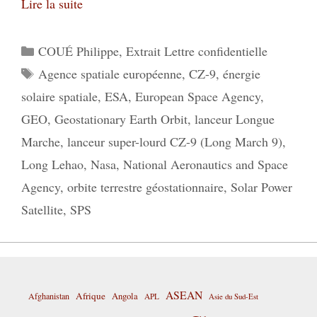
Lire la suite
Catégories
COUÉ Philippe
,
Extrait Lettre confidentielle
Étiquettes
Agence spatiale européenne
,
CZ-9
,
énergie
solaire spatiale
,
ESA
,
European Space Agency
,
GEO
,
Geostationary Earth Orbit
,
lanceur Longue
Marche
,
lanceur super-lourd CZ-9 (Long March 9)
,
Long Lehao
,
Nasa
,
National Aeronautics and Space
Agency
,
orbite terrestre géostationnaire
,
Solar Power
Satellite
,
SPS
ASEAN
Afrique
Afghanistan
Angola
APL
Asie du Sud-Est