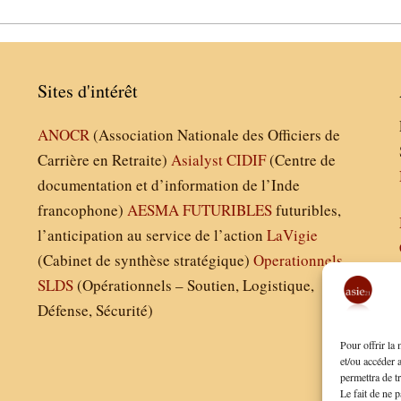
Sites d'intérêt
ANOCR
(Association Nationale des Officiers de
Carrière en Retraite)
Asialyst
CIDIF
(Centre de
documentation et d’information de l’Inde
francophone)
AESMA
FUTURIBLES
futuribles,
l’anticipation au service de l’action
LaVigie
(Cabinet de synthèse stratégique)
Operationnels
SLDS
(Opérationnels – Soutien, Logistique,
Défense, Sécurité)
Pour offrir la
et/ou accéder 
permettra de t
Le fait de ne p