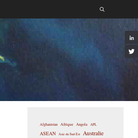
Afrique
Afghanistan
Angola
APL
Australie
ASEAN
Asie du Sud-Est