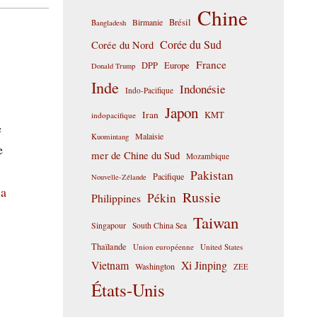
Chine
Birmanie
Brésil
Bangladesh
Corée du Sud
Corée du Nord
France
DPP
Europe
Donald Trump
Inde
Indonésie
Indo-Pacifique
Japon
Iran
KMT
indopacifique
e
Malaisie
Kuomintang
e
mer de Chine du Sud
Mozambique
Pakistan
Pacifique
Nouvelle-Zélande
la
Russie
Pékin
Philippines
Taiwan
Singapour
South China Sea
Thaïlande
Union européenne
United States
Vietnam
Xi Jinping
Washington
ZEE
États-Unis