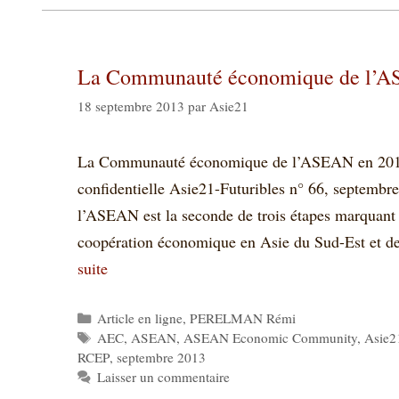
La Communauté économique de l’A
18 septembre 2013
par
Asie21
La Communauté économique de l’ASEAN en 2015 
confidentielle Asie21-Futuribles n° 66, septemb
l’ASEAN est la seconde de trois étapes marquant l
coopération économique en Asie du Sud-Est et de 
suite
Catégories
Article en ligne
,
PERELMAN Rémi
Étiquettes
AEC
,
ASEAN
,
ASEAN Economic Community
,
Asie2
RCEP
,
septembre 2013
Laisser un commentaire