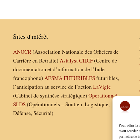
Sites d'intérêt
ANOCR
(Association Nationale des Officiers de
Carrière en Retraite)
Asialyst
CIDIF
(Centre de
documentation et d’information de l’Inde
francophone)
AESMA
FUTURIBLES
futuribles,
l’anticipation au service de l’action
LaVigie
(Cabinet de synthèse stratégique)
Operationnels
SLDS
(Opérationnels – Soutien, Logistique,
Défense, Sécurité)
Pour offrir la
et/ou accéder 
permettra de t