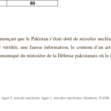
nonçait que le Pakistan s’était doté de missiles nucléa
r vérifiée, une fausse information, le contenu d’un art
mmuniqué du ministère de la Défense pakistanais où le
e Agni-5
,
missile nucléaire Agni-1
,
missiles nucléaires Shaheen
,
NASR
,