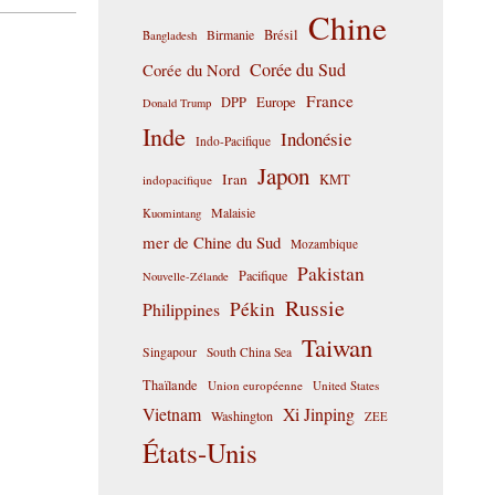
Chine
Birmanie
Brésil
Bangladesh
Corée du Sud
Corée du Nord
France
DPP
Europe
Donald Trump
Inde
Indonésie
Indo-Pacifique
Japon
Iran
KMT
indopacifique
Malaisie
Kuomintang
mer de Chine du Sud
Mozambique
Pakistan
Pacifique
Nouvelle-Zélande
Russie
Pékin
Philippines
Taiwan
Singapour
South China Sea
Thaïlande
Union européenne
United States
Vietnam
Xi Jinping
Washington
ZEE
États-Unis