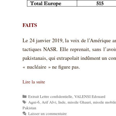
FAITS
Le 24 janvier 2019, la voix de l’Amérique an
tactiques NASR. Elle reprenait, sans l’avoi
pakistanais, qui extrapolait indûment un co
« nucléaire » ne figure pas.
Lire la suite
Catégories
Extrait Lettre confidentielle
,
VALENSI Edouard
Étiquettes
Agni-6
,
Arif Alvi
,
Inde
,
missile Ghauri
,
missile mobil
Pakistan
Laisser un commentaire