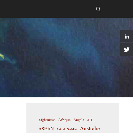
Afrique
Afghanistan
Angola
APL
Australie
ASEAN
Asie du Sud-Est