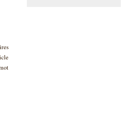
ires
icle
 mot