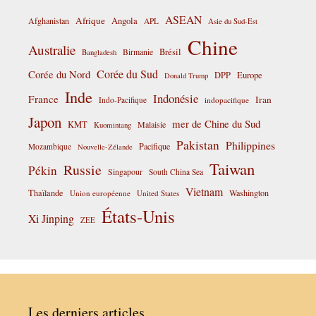
ASEAN
Afrique
Afghanistan
Angola
APL
Asie du Sud-Est
Chine
Australie
Birmanie
Brésil
Bangladesh
Corée du Sud
Corée du Nord
DPP
Europe
Donald Trump
Inde
Indonésie
France
Iran
Indo-Pacifique
indopacifique
Japon
mer de Chine du Sud
KMT
Malaisie
Kuomintang
Pakistan
Philippines
Pacifique
Mozambique
Nouvelle-Zélande
Taiwan
Russie
Pékin
Singapour
South China Sea
Vietnam
Thaïlande
Washington
Union européenne
United States
États-Unis
Xi Jinping
ZEE
Les derniers articles