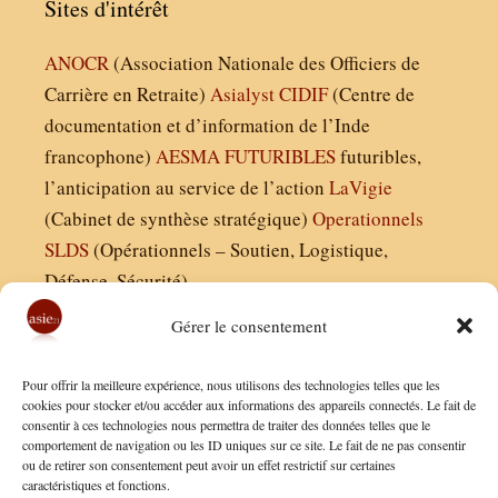
Sites d'intérêt
ANOCR
(Association Nationale des Officiers de
Carrière en Retraite)
Asialyst
CIDIF
(Centre de
documentation et d’information de l’Inde
francophone)
AESMA
FUTURIBLES
futuribles,
l’anticipation au service de l’action
LaVigie
(Cabinet de synthèse stratégique)
Operationnels
SLDS
(Opérationnels – Soutien, Logistique,
Défense, Sécurité)
Gérer le consentement
Asie21.com est édité par :
Pour offrir la meilleure expérience, nous utilisons des technologies telles que les
Finaldées EURL
cookies pour stocker et/ou accéder aux informations des appareils connectés. Le fait de
consentir à ces technologies nous permettra de traiter des données telles que le
Siège social : 13 avenue Boudon, 75016, Paris
comportement de navigation ou les ID uniques sur ce site. Le fait de ne pas consentir
Nous contacter
ou de retirer son consentement peut avoir un effet restrictif sur certaines
caractéristiques et fonctions.