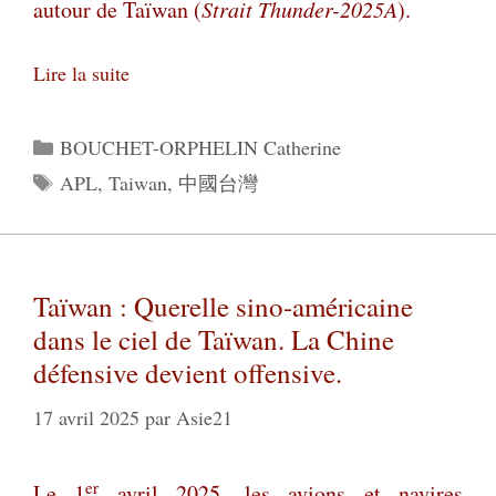
autour de Taïwan (
Strait Thunder-2025A
).
Lire la suite
Catégories
BOUCHET-ORPHELIN Catherine
Étiquettes
APL
,
Taiwan
,
中國台灣
Taïwan : Querelle sino-américaine
dans le ciel de Taïwan. La Chine
défensive devient offensive.
17 avril 2025
par
Asie21
er
Le 1
avril 2025, les avions et navires