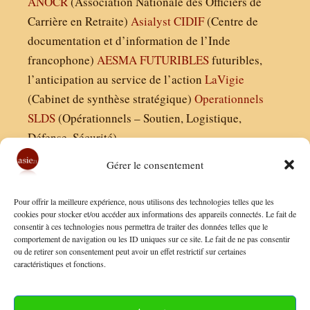
ANOCR
(Association Nationale des Officiers de
Carrière en Retraite)
Asialyst
CIDIF
(Centre de
documentation et d’information de l’Inde
francophone)
AESMA
FUTURIBLES
futuribles,
l’anticipation au service de l’action
LaVigie
(Cabinet de synthèse stratégique)
Operationnels
SLDS
(Opérationnels – Soutien, Logistique,
Défense, Sécurité)
Gérer le consentement
Asie21.com est édité par :
Pour offrir la meilleure expérience, nous utilisons des technologies telles que les
Finaldées EURL
cookies pour stocker et/ou accéder aux informations des appareils connectés. Le fait de
consentir à ces technologies nous permettra de traiter des données telles que le
Siège social : 13 avenue Boudon, 75016, Paris
comportement de navigation ou les ID uniques sur ce site. Le fait de ne pas consentir
Nous contacter
ou de retirer son consentement peut avoir un effet restrictif sur certaines
caractéristiques et fonctions.
Mentions Légales
Conditions Générales de Vente