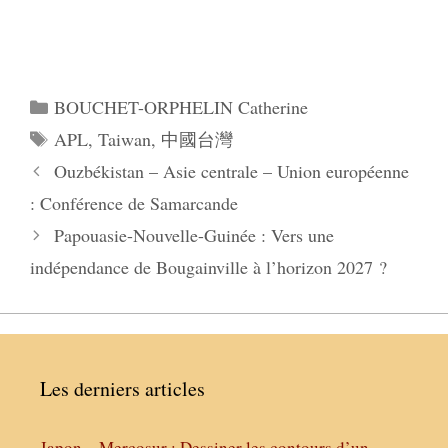
Catégories
BOUCHET-ORPHELIN Catherine
Étiquettes
APL
,
Taiwan
,
中國台灣
Ouzbékistan – Asie centrale – Union européenne
: Conférence de Samarcande
Papouasie-Nouvelle-Guinée : Vers une
indépendance de Bougainville à l’horizon 2027 ?
Les derniers articles
Japon – Mercosur : Dessiner les contours d’un