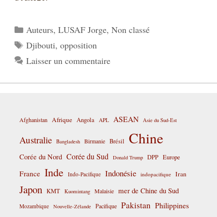
Catégories
Auteurs
,
LUSAF Jorge
,
Non classé
Étiquettes
Djibouti
,
opposition
Laisser un commentaire
ASEAN
Afrique
Afghanistan
Angola
APL
Asie du Sud-Est
Chine
Australie
Birmanie
Brésil
Bangladesh
Corée du Sud
Corée du Nord
DPP
Europe
Donald Trump
Inde
Indonésie
France
Iran
Indo-Pacifique
indopacifique
Japon
mer de Chine du Sud
KMT
Malaisie
Kuomintang
Pakistan
Philippines
Pacifique
Mozambique
Nouvelle-Zélande