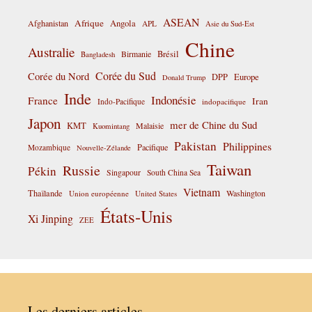
ASEAN
Afrique
Afghanistan
Angola
APL
Asie du Sud-Est
Chine
Australie
Birmanie
Brésil
Bangladesh
Corée du Sud
Corée du Nord
DPP
Europe
Donald Trump
Inde
Indonésie
France
Iran
Indo-Pacifique
indopacifique
Japon
mer de Chine du Sud
KMT
Malaisie
Kuomintang
Pakistan
Philippines
Pacifique
Mozambique
Nouvelle-Zélande
Taiwan
Russie
Pékin
Singapour
South China Sea
Vietnam
Thaïlande
Washington
Union européenne
United States
États-Unis
Xi Jinping
ZEE
Les derniers articles