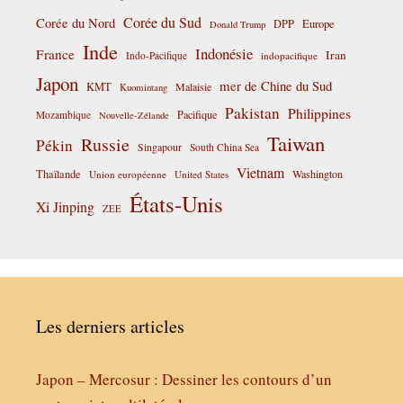
Corée du Sud
Corée du Nord
DPP
Europe
Donald Trump
Inde
Indonésie
France
Iran
Indo-Pacifique
indopacifique
Japon
mer de Chine du Sud
KMT
Malaisie
Kuomintang
Pakistan
Philippines
Pacifique
Mozambique
Nouvelle-Zélande
Taiwan
Russie
Pékin
Singapour
South China Sea
Vietnam
Thaïlande
Washington
Union européenne
United States
États-Unis
Xi Jinping
ZEE
Les derniers articles
Japon – Mercosur : Dessiner les contours d’un