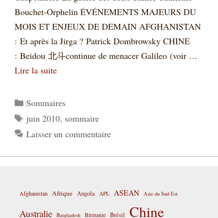
Bouchet-Orphelin ÉVÉNEMENTS MAJEURS DU
MOIS ET ENJEUX DE DEMAIN AFGHANISTAN
: Et après la Jirga ? Patrick Dombrowsky CHINE
: Beidou 北斗continue de menacer Galileo (voir …
Lire la suite
Catégories
Sommaires
Étiquettes
juin 2010
,
sommaire
Laisser un commentaire
ASEAN
Afrique
Afghanistan
Angola
APL
Asie du Sud-Est
Chine
Australie
Birmanie
Brésil
Bangladesh