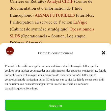
Carrière en Retraite)
Asialyst
CIDIF
(Centre de
documentation et d’information de l’Inde
francophone)
AESMA
FUTURIBLES
futuribles,
l’anticipation au service de l’action
LaVigie
(Cabinet de synthèse stratégique)
Operationnels
SLDS
(Opérationnels – Soutien, Logistique,
Défense, Sécurité)
Gérer le consentement
Asie21.com est édité par :
Pour offrir la meilleure expérience, nous utilisons des technologies telles que les
Finaldées EURL
cookies pour stocker et/ou accéder aux informations des appareils connectés. Le fait de
consentir à ces technologies nous permettra de traiter des données telles que le
Siège social : 13 avenue Boudon, 75016, Paris
comportement de navigation ou les ID uniques sur ce site. Le fait de ne pas consentir
Nous contacter
ou de retirer son consentement peut avoir un effet restrictif sur certaines
caractéristiques et fonctions.
Mentions Légales
Conditions Générales de Vente
Accepter
Politique de Confidentialité