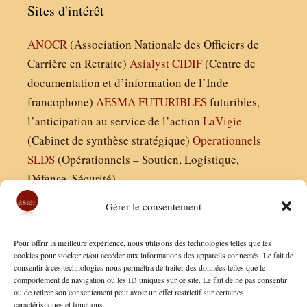
Sites d'intérêt
ANOCR
(Association Nationale des Officiers de
Carrière en Retraite)
Asialyst
CIDIF
(Centre de
documentation et d’information de l’Inde
francophone)
AESMA
FUTURIBLES
futuribles,
l’anticipation au service de l’action
LaVigie
(Cabinet de synthèse stratégique)
Operationnels
SLDS
(Opérationnels – Soutien, Logistique,
Défense, Sécurité)
Gérer le consentement
Asie21.com est édité par :
Pour offrir la meilleure expérience, nous utilisons des technologies telles que les
Finaldées EURL
cookies pour stocker et/ou accéder aux informations des appareils connectés. Le fait de
consentir à ces technologies nous permettra de traiter des données telles que le
Siège social : 13 avenue Boudon, 75016, Paris
comportement de navigation ou les ID uniques sur ce site. Le fait de ne pas consentir
Nous contacter
ou de retirer son consentement peut avoir un effet restrictif sur certaines
caractéristiques et fonctions.