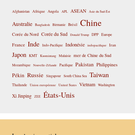
ASEAN
Afrique
Afghanistan
Angola
APL
Asie du Sud-Est
Chine
Australie
Birmanie
Brésil
Bangladesh
Corée du Sud
Corée du Nord
DPP
Europe
Donald Trump
Inde
Indonésie
France
Iran
Indo-Pacifique
indopacifique
Japon
mer de Chine du Sud
KMT
Malaisie
Kuomintang
Pakistan
Philippines
Pacifique
Mozambique
Nouvelle-Zélande
Taiwan
Russie
Pékin
Singapour
South China Sea
Vietnam
Thaïlande
Washington
Union européenne
United States
États-Unis
Xi Jinping
ZEE