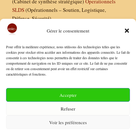
(Cabinet de synthèse stratégique)
Operationnels
SLDS
(Opérationnels – Soutien, Logistique,
Défense, Sécurité)
Gérer le consentement
Asie21.com est édité par :
Pour offrir la meilleure expérience, nous utilisons des technologies telles que les
Finaldées EURL
cookies pour stocker et/ou accéder aux informations des appareils connectés. Le fait de
consentir à ces technologies nous permettra de traiter des données telles que le
Siège social : 13 avenue Boudon, 75016, Paris
comportement de navigation ou les ID uniques sur ce site. Le fait de ne pas consentir
Nous contacter
ou de retirer son consentement peut avoir un effet restrictif sur certaines
caractéristiques et fonctions.
Mentions Légales
Conditions Générales de Vente
Accepter
Politique de Confidentialité
Refuser
FAQ
Voir les préférences
© 2026 Asie21
• Construit avec
GeneratePress