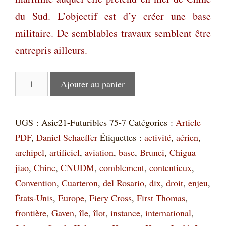
du Sud. L’objectif est d’y créer une base
militaire. De semblables travaux semblent être
entrepris ailleurs.
quantité
Ajouter au panier
de
Chine
UGS :
Asie21-Futuribles 75-7
Catégories :
Article
–
PDF
,
Daniel Schaeffer
Étiquettes :
activité
,
aérien
,
mer
archipel
,
artificiel
,
aviation
,
base
,
Brunei
,
Chigua
de
jiao
,
Chine
,
CNUDM
,
comblement
,
contentieux
,
Chine
Convention
,
Cuarteron
,
del Rosario
,
dix
,
droit
,
enjeu
,
du
États-Unis
,
Europe
,
Fiery Cross
,
First Thomas
,
Sud
frontière
,
Gaven
,
île
,
îlot
,
instance
,
international
,
: Affermissement