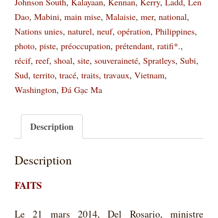
Johnson South
,
Kalayaan
,
Kennan
,
Kerry
,
Ladd
,
Len
de
Dao
,
Mabini
,
main mise
,
Malaisie
,
mer
,
national
,
la
Nations unies
,
naturel
,
neuf
,
opération
,
Philippines
,
main
photo
,
piste
,
préoccupation
,
prétendant
,
ratifi*.
,
basse
récif
,
reef
,
shoal
,
site
,
souveraineté
,
Spratleys
,
Subi
,
chinoise
Sud
,
territo
,
tracé
,
traits
,
travaux
,
Vietnam
,
Washington
,
Đá Gạc Ma
Description
Description
FAITS
Le 21 mars 2014, Del Rosario, ministre