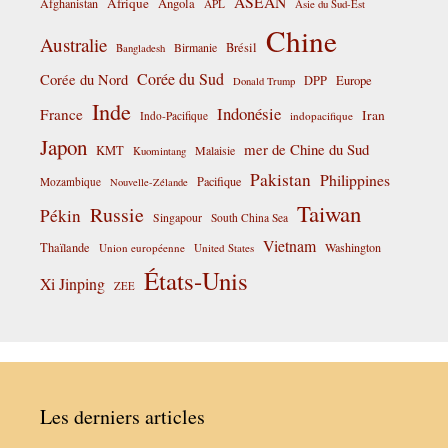
ASEAN
Afrique
Afghanistan
Angola
APL
Asie du Sud-Est
Chine
Australie
Birmanie
Brésil
Bangladesh
Corée du Sud
Corée du Nord
DPP
Europe
Donald Trump
Inde
Indonésie
France
Iran
Indo-Pacifique
indopacifique
Japon
mer de Chine du Sud
KMT
Malaisie
Kuomintang
Pakistan
Philippines
Pacifique
Mozambique
Nouvelle-Zélande
Taiwan
Russie
Pékin
Singapour
South China Sea
Vietnam
Thaïlande
Washington
Union européenne
United States
États-Unis
Xi Jinping
ZEE
Les derniers articles