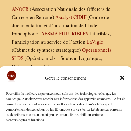
ANOCR
(Association Nationale des Officiers de
Carrière en Retraite)
Asialyst
CIDIF
(Centre de
documentation et d’information de l’Inde
francophone)
AESMA
FUTURIBLES
futuribles,
l’anticipation au service de l’action
LaVigie
(Cabinet de synthèse stratégique)
Operationnels
SLDS
(Opérationnels – Soutien, Logistique,
Défense, Sécurité)
Gérer le consentement
Asie21.com est édité par :
Pour offrir la meilleure expérience, nous utilisons des technologies telles que les
Finaldées EURL
cookies pour stocker et/ou accéder aux informations des appareils connectés. Le fait de
consentir à ces technologies nous permettra de traiter des données telles que le
Siège social : 13 avenue Boudon, 75016, Paris
comportement de navigation ou les ID uniques sur ce site. Le fait de ne pas consentir
Nous contacter
ou de retirer son consentement peut avoir un effet restrictif sur certaines
caractéristiques et fonctions.
Mentions Légales