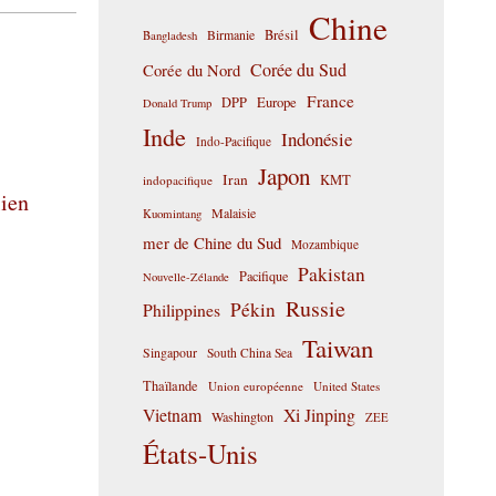
Chine
Birmanie
Brésil
Bangladesh
Corée du Sud
Corée du Nord
France
DPP
Europe
Donald Trump
Inde
Indonésie
Indo-Pacifique
Japon
Iran
KMT
indopacifique
lien
Malaisie
Kuomintang
mer de Chine du Sud
Mozambique
Pakistan
Pacifique
Nouvelle-Zélande
Russie
Pékin
Philippines
Taiwan
Singapour
South China Sea
Thaïlande
Union européenne
United States
Vietnam
Xi Jinping
Washington
ZEE
États-Unis