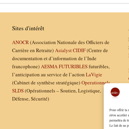
Sites d'intérêt
ANOCR
(Association Nationale des Officiers de
Carrière en Retraite)
Asialyst
CIDIF
(Centre de
documentation et d’information de l’Inde
francophone)
AESMA
FUTURIBLES
futuribles,
l’anticipation au service de l’action
LaVigie
(Cabinet de synthèse stratégique)
Operationnels
SLDS
(Opérationnels – Soutien, Logistique,
Défense, Sécurité)
Pour offrir la
et/ou accéder 
permettra de t
Le fait de ne p