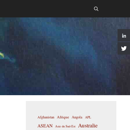
Afrique
Afghanistan
Angola
APL
Australie
ASEAN
Asie du Sud-Est