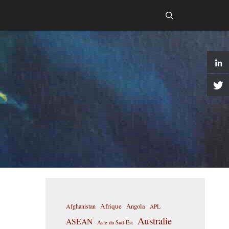
Afrique
Afghanistan
Angola
APL
Australie
ASEAN
Asie du Sud-Est