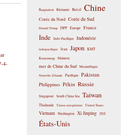
Chine
Birmanie
Brésil
Bangladesh
Corée du Sud
Corée du Nord
France
DPP
Europe
Donald Trump
Inde
Indonésie
Indo-Pacifique
Japon
Iran
KMT
indopacifique
par
Malaisie
Kuomintang
7-4-
mer de Chine du Sud
Mozambique
Pakistan
Pacifique
Nouvelle-Zélande
Russie
Pékin
Philippines
Taiwan
Singapour
South China Sea
Thaïlande
Union européenne
United States
Vietnam
Xi Jinping
Washington
ZEE
États-Unis