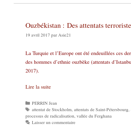
Ouzbékistan : Des attentats terrorist
19 avril 2017
par
Asie21
La Turquie et l’Europe ont été endeuillées ces de
des hommes d’ethnie ouzbèke (attentats d’Istanb
2017).
Lire la suite
Catégories
PERRIN Jean
Étiquettes
attentat de Stockholm
,
attentats de Saint-Pétersbourg
,
processus de radicalisation
,
vallée du Ferghana
Laisser un commentaire