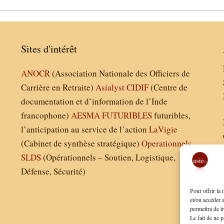
Sites d'intérêt
ANOCR
(Association Nationale des Officiers de
Carrière en Retraite)
Asialyst
CIDIF
(Centre de
documentation et d’information de l’Inde
francophone)
AESMA
FUTURIBLES
futuribles,
l’anticipation au service de l’action
LaVigie
(Cabinet de synthèse stratégique)
Operationnels
SLDS
(Opérationnels – Soutien, Logistique,
Défense, Sécurité)
Pour offrir la
et/ou accéder 
permettra de t
Le fait de ne p