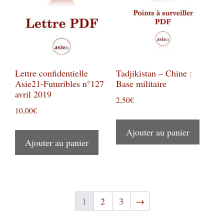
Lettre confidentielle
Tadjikistan – Chine :
Asie21-Futuribles n°127
Base militaire
avril 2019
2,50
€
10,00
€
Ajouter au panier
Ajouter au panier
1
2
3
→