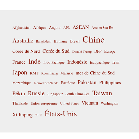
ASEAN
Afrique
Afghanistan
Angola
APL
Asie du Sud-Est
Chine
Australie
Birmanie
Brésil
Bangladesh
Corée du Sud
Corée du Nord
DPP
Europe
Donald Trump
Inde
Indonésie
France
Iran
Indo-Pacifique
indopacifique
Japon
mer de Chine du Sud
KMT
Malaisie
Kuomintang
Pakistan
Philippines
Pacifique
Mozambique
Nouvelle-Zélande
Taiwan
Russie
Pékin
Singapour
South China Sea
Vietnam
Thaïlande
Washington
Union européenne
United States
États-Unis
Xi Jinping
ZEE