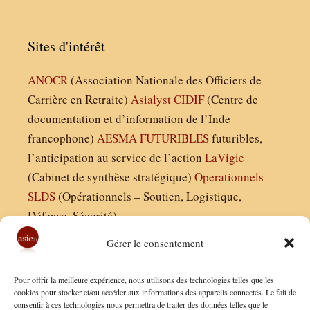
Sites d'intérêt
ANOCR
(Association Nationale des Officiers de
Carrière en Retraite)
Asialyst
CIDIF
(Centre de
documentation et d’information de l’Inde
francophone)
AESMA
FUTURIBLES
futuribles,
l’anticipation au service de l’action
LaVigie
(Cabinet de synthèse stratégique)
Operationnels
SLDS
(Opérationnels – Soutien, Logistique,
Défense, Sécurité)
Gérer le consentement
Asie21.com est édité par :
Pour offrir la meilleure expérience, nous utilisons des technologies telles que les
Finaldées EURL
cookies pour stocker et/ou accéder aux informations des appareils connectés. Le fait de
consentir à ces technologies nous permettra de traiter des données telles que le
Siège social : 13 avenue Boudon, 75016, Paris