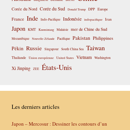
Corée du Sud
Corée du Nord
DPP
Europe
Donald Trump
Inde
Indonésie
France
Iran
Indo-Pacifique
indopacifique
Japon
mer de Chine du Sud
KMT
Malaisie
Kuomintang
Pakistan
Philippines
Pacifique
Mozambique
Nouvelle-Zélande
Taiwan
Russie
Pékin
Singapour
South China Sea
Vietnam
Thaïlande
Washington
Union européenne
United States
États-Unis
Xi Jinping
ZEE
Les derniers articles
Japon – Mercosur : Dessiner les contours d’un