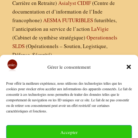
Carrière en Retraite)
Asialyst
CIDIF
(Centre de
documentation et d’information de l’Inde
francophone)
AESMA
FUTURIBLES
futuribles,
l’anticipation au service de l’action
LaVigie
(Cabinet de synthèse stratégique)
Operationnels
SLDS
(Opérationnels – Soutien, Logistique,
Défense, Sécurité)
Gérer le consentement
Asie21.com est édité par :
Pour offrir la meilleure expérience, nous utilisons des technologies telles que les
Finaldées EURL
cookies pour stocker et/ou accéder aux informations des appareils connectés. Le fait de
consentir à ces technologies nous permettra de traiter des données telles que le
Siège social : 13 avenue Boudon, 75016, Paris
comportement de navigation ou les ID uniques sur ce site. Le fait de ne pas consentir
Nous contacter
ou de retirer son consentement peut avoir un effet restrictif sur certaines
caractéristiques et fonctions.
Mentions Légales
Conditions Générales de Vente
Accepter