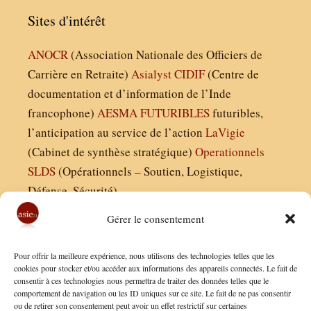
Sites d'intérêt
ANOCR
(Association Nationale des Officiers de
Carrière en Retraite)
Asialyst
CIDIF
(Centre de
documentation et d’information de l’Inde
francophone)
AESMA
FUTURIBLES
futuribles,
l’anticipation au service de l’action
LaVigie
(Cabinet de synthèse stratégique)
Operationnels
SLDS
(Opérationnels – Soutien, Logistique,
Défense, Sécurité)
Gérer le consentement
Asie21.com est édité par :
Pour offrir la meilleure expérience, nous utilisons des technologies telles que les
Finaldées EURL
cookies pour stocker et/ou accéder aux informations des appareils connectés. Le fait de
consentir à ces technologies nous permettra de traiter des données telles que le
Siège social : 13 avenue Boudon, 75016, Paris
comportement de navigation ou les ID uniques sur ce site. Le fait de ne pas consentir
Nous contacter
ou de retirer son consentement peut avoir un effet restrictif sur certaines