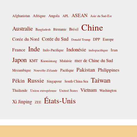
ASEAN
Afrique
Afghanistan
Angola
APL
Asie du Sud-Est
Chine
Australie
Birmanie
Brésil
Bangladesh
Corée du Sud
Corée du Nord
DPP
Europe
Donald Trump
Inde
Indonésie
France
Iran
Indo-Pacifique
indopacifique
Japon
mer de Chine du Sud
KMT
Malaisie
Kuomintang
Pakistan
Philippines
Pacifique
Mozambique
Nouvelle-Zélande
Taiwan
Russie
Pékin
Singapour
South China Sea
Vietnam
Thaïlande
Washington
Union européenne
United States
États-Unis
Xi Jinping
ZEE