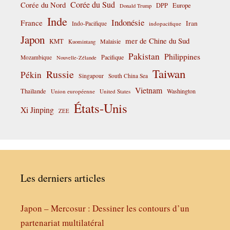
Corée du Sud
Corée du Nord
DPP
Europe
Donald Trump
Inde
Indonésie
France
Iran
Indo-Pacifique
indopacifique
Japon
mer de Chine du Sud
KMT
Malaisie
Kuomintang
Pakistan
Philippines
Pacifique
Mozambique
Nouvelle-Zélande
Taiwan
Russie
Pékin
Singapour
South China Sea
Vietnam
Thaïlande
Washington
Union européenne
United States
États-Unis
Xi Jinping
ZEE
Les derniers articles
Japon – Mercosur : Dessiner les contours d’un
partenariat multilatéral