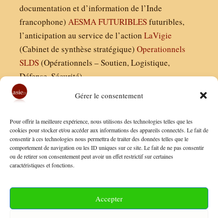
documentation et d’information de l’Inde
francophone)
AESMA
FUTURIBLES
futuribles,
l’anticipation au service de l’action
LaVigie
(Cabinet de synthèse stratégique)
Operationnels
SLDS
(Opérationnels – Soutien, Logistique,
Défense, Sécurité)
Gérer le consentement
Asie21.com est édité par :
Pour offrir la meilleure expérience, nous utilisons des technologies telles que les
Finaldées EURL
cookies pour stocker et/ou accéder aux informations des appareils connectés. Le fait de
consentir à ces technologies nous permettra de traiter des données telles que le
Siège social : 13 avenue Boudon, 75016, Paris
comportement de navigation ou les ID uniques sur ce site. Le fait de ne pas consentir
Nous contacter
ou de retirer son consentement peut avoir un effet restrictif sur certaines
caractéristiques et fonctions.
Mentions Légales
Conditions Générales de Vente
Accepter
Politique de Confidentialité