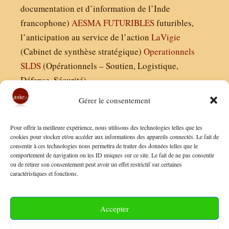
documentation et d’information de l’Inde
francophone)
AESMA
FUTURIBLES
futuribles,
l’anticipation au service de l’action
LaVigie
(Cabinet de synthèse stratégique)
Operationnels
SLDS
(Opérationnels – Soutien, Logistique,
Défense, Sécurité)
Gérer le consentement
Asie21.com est édité par :
Pour offrir la meilleure expérience, nous utilisons des technologies telles que les
Finaldées EURL
cookies pour stocker et/ou accéder aux informations des appareils connectés. Le fait de
consentir à ces technologies nous permettra de traiter des données telles que le
Siège social : 13 avenue Boudon, 75016, Paris
comportement de navigation ou les ID uniques sur ce site. Le fait de ne pas consentir
Nous contacter
ou de retirer son consentement peut avoir un effet restrictif sur certaines
caractéristiques et fonctions.
Mentions Légales
Conditions Générales de Vente
Accepter
Politique de Confidentialité