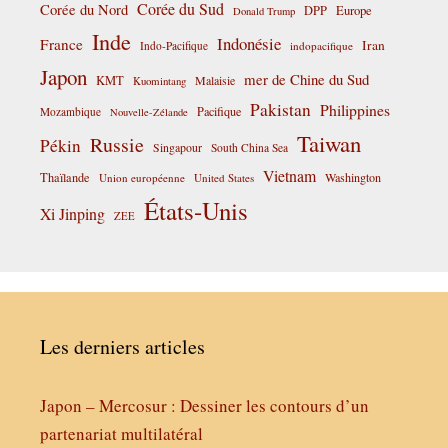
Corée du Sud
Corée du Nord
DPP
Europe
Donald Trump
Inde
Indonésie
France
Iran
Indo-Pacifique
indopacifique
Japon
mer de Chine du Sud
KMT
Malaisie
Kuomintang
Pakistan
Philippines
Pacifique
Mozambique
Nouvelle-Zélande
Taiwan
Russie
Pékin
Singapour
South China Sea
Vietnam
Thaïlande
Washington
Union européenne
United States
États-Unis
Xi Jinping
ZEE
Les derniers articles
Japon – Mercosur : Dessiner les contours d’un
partenariat multilatéral