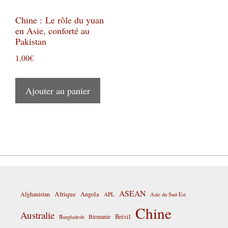
Chine : Le rôle du yuan
en Asie, conforté au
Pakistan
1,00
€
Ajouter au panier
ASEAN
Afrique
Afghanistan
Angola
APL
Asie du Sud-Est
Chine
Australie
Birmanie
Brésil
Bangladesh