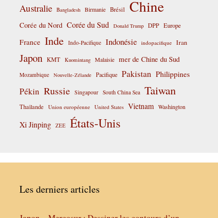
Chine
Australie
Birmanie
Brésil
Bangladesh
Corée du Sud
Corée du Nord
DPP
Europe
Donald Trump
Inde
Indonésie
France
Iran
Indo-Pacifique
indopacifique
Japon
mer de Chine du Sud
KMT
Malaisie
Kuomintang
Pakistan
Philippines
Pacifique
Mozambique
Nouvelle-Zélande
Taiwan
Russie
Pékin
Singapour
South China Sea
Vietnam
Thaïlande
Washington
Union européenne
United States
États-Unis
Xi Jinping
ZEE
Les derniers articles
Japon – Mercosur : Dessiner les contours d’un