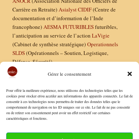
ANOCR
(Association Nationale des Officiers de
Carrière en Retraite)
Asialyst
CIDIF
(Centre de
documentation et d’information de l’Inde
francophone)
AESMA
FUTURIBLES
futuribles,
l’anticipation au service de l’action
LaVigie
(Cabinet de synthèse stratégique)
Operationnels
SLDS
(Opérationnels – Soutien, Logistique,
Défense, Sécurité)
Gérer le consentement
Asie21.com est édité par :
Pour offrir la meilleure expérience, nous utilisons des technologies telles que les
Finaldées EURL
cookies pour stocker et/ou accéder aux informations des appareils connectés. Le fait de
consentir à ces technologies nous permettra de traiter des données telles que le
Siège social : 13 avenue Boudon, 75016, Paris
comportement de navigation ou les ID uniques sur ce site. Le fait de ne pas consentir
Nous contacter
ou de retirer son consentement peut avoir un effet restrictif sur certaines
caractéristiques et fonctions.
Mentions Légales
Conditions Générales de Vente