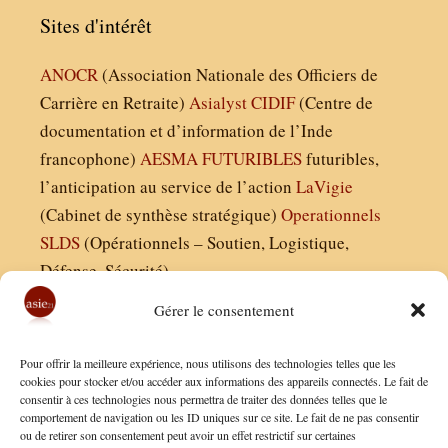
Sites d'intérêt
ANOCR
(Association Nationale des Officiers de
Carrière en Retraite)
Asialyst
CIDIF
(Centre de
documentation et d’information de l’Inde
francophone)
AESMA
FUTURIBLES
futuribles,
l’anticipation au service de l’action
LaVigie
(Cabinet de synthèse stratégique)
Operationnels
SLDS
(Opérationnels – Soutien, Logistique,
Défense, Sécurité)
Gérer le consentement
Asie21.com est édité par :
Pour offrir la meilleure expérience, nous utilisons des technologies telles que les
Finaldées EURL
cookies pour stocker et/ou accéder aux informations des appareils connectés. Le fait de
consentir à ces technologies nous permettra de traiter des données telles que le
Siège social : 13 avenue Boudon, 75016, Paris
comportement de navigation ou les ID uniques sur ce site. Le fait de ne pas consentir
Nous contacter
ou de retirer son consentement peut avoir un effet restrictif sur certaines