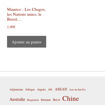
Maurice : Les Chagos,
les Nations unies, le
Brexit…
1,00
€
Ajouter au panier
ASEAN
Afrique
Afghanistan
Angola
APL
Asie du Sud-Est
Chine
Australie
Birmanie
Brésil
Bangladesh