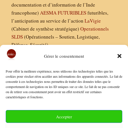
documentation et d’information de l’Inde
francophone)
AESMA
FUTURIBLES
futuribles,
l’anticipation au service de l’action
LaVigie
(Cabinet de synthèse stratégique)
Operationnels
SLDS
(Opérationnels – Soutien, Logistique,
Défense, Sécurité)
Gérer le consentement
Asie21.com est édité par :
Pour offrir la meilleure expérience, nous utilisons des technologies telles que les
Finaldées EURL
cookies pour stocker et/ou accéder aux informations des appareils connectés. Le fait de
consentir à ces technologies nous permettra de traiter des données telles que le
Siège social : 13 avenue Boudon, 75016, Paris
comportement de navigation ou les ID uniques sur ce site. Le fait de ne pas consentir
Nous contacter
ou de retirer son consentement peut avoir un effet restrictif sur certaines
caractéristiques et fonctions.
Mentions Légales
Conditions Générales de Vente
Accepter
Politique de Confidentialité