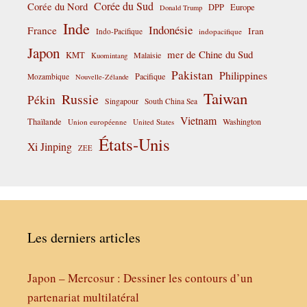
Corée du Sud
Corée du Nord
DPP
Europe
Donald Trump
Inde
Indonésie
France
Iran
Indo-Pacifique
indopacifique
Japon
mer de Chine du Sud
KMT
Malaisie
Kuomintang
Pakistan
Philippines
Pacifique
Mozambique
Nouvelle-Zélande
Taiwan
Russie
Pékin
Singapour
South China Sea
Vietnam
Thaïlande
Washington
Union européenne
United States
États-Unis
Xi Jinping
ZEE
Les derniers articles
Japon – Mercosur : Dessiner les contours d’un
partenariat multilatéral