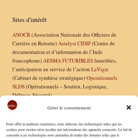
Sites d'intérêt
ANOCR
(Association Nationale des Officiers de
Carrière en Retraite)
Asialyst
CIDIF
(Centre de
documentation et d’information de l’Inde
francophone)
AESMA
FUTURIBLES
futuribles,
l’anticipation au service de l’action
LaVigie
(Cabinet de synthèse stratégique)
Operationnels
SLDS
(Opérationnels – Soutien, Logistique,
Défense, Sécurité)
Gérer le consentement
Asie21.com est édité par :
Pour offrir la meilleure expérience, nous utilisons des technologies telles que les
Finaldées EURL
cookies pour stocker et/ou accéder aux informations des appareils connectés. Le fait de
consentir à ces technologies nous permettra de traiter des données telles que le
Siège social : 13 avenue Boudon, 75016, Paris