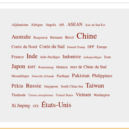
ASEAN
Afrique
Afghanistan
Angola
APL
Asie du Sud-Est
Chine
Australie
Birmanie
Brésil
Bangladesh
Corée du Sud
Corée du Nord
DPP
Europe
Donald Trump
Inde
Indonésie
France
Iran
Indo-Pacifique
indopacifique
Japon
mer de Chine du Sud
KMT
Malaisie
Kuomintang
Pakistan
Philippines
Pacifique
Mozambique
Nouvelle-Zélande
Taiwan
Russie
Pékin
Singapour
South China Sea
Vietnam
Thaïlande
Washington
Union européenne
United States
États-Unis
Xi Jinping
ZEE