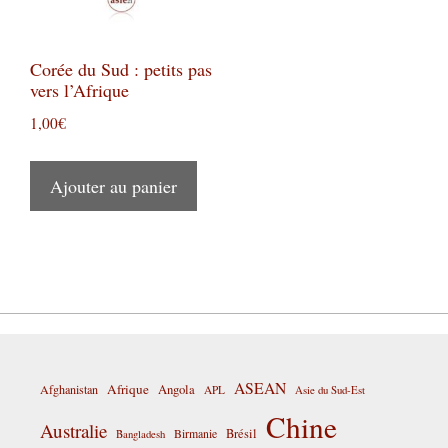
Corée du Sud : petits pas
vers l’Afrique
1,00
€
Ajouter au panier
ASEAN
Afrique
Afghanistan
Angola
APL
Asie du Sud-Est
Chine
Australie
Birmanie
Brésil
Bangladesh