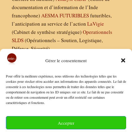
documentation et d’information de l’Inde
francophone)
AESMA
FUTURIBLES
futuribles,
l’anticipation au service de l’action
LaVigie
(Cabinet de synthèse stratégique)
Operationnels
SLDS
(Opérationnels – Soutien, Logistique,
Défense, Sécurité)
Gérer le consentement
Asie21.com est édité par :
Pour offrir la meilleure expérience, nous utilisons des technologies telles que les
Finaldées EURL
cookies pour stocker et/ou accéder aux informations des appareils connectés. Le fait de
consentir à ces technologies nous permettra de traiter des données telles que le
Siège social : 13 avenue Boudon, 75016, Paris
comportement de navigation ou les ID uniques sur ce site. Le fait de ne pas consentir
Nous contacter
ou de retirer son consentement peut avoir un effet restrictif sur certaines
caractéristiques et fonctions.
Mentions Légales
Conditions Générales de Vente
Accepter
Politique de Confidentialité