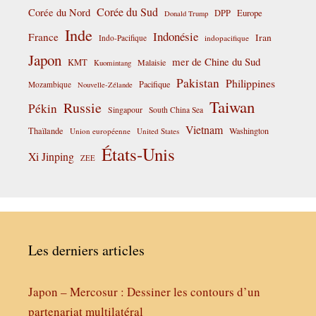
Corée du Sud
Corée du Nord
DPP
Europe
Donald Trump
Inde
Indonésie
France
Iran
Indo-Pacifique
indopacifique
Japon
mer de Chine du Sud
KMT
Malaisie
Kuomintang
Pakistan
Philippines
Pacifique
Mozambique
Nouvelle-Zélande
Taiwan
Russie
Pékin
Singapour
South China Sea
Vietnam
Thaïlande
Washington
Union européenne
United States
États-Unis
Xi Jinping
ZEE
Les derniers articles
Japon – Mercosur : Dessiner les contours d’un
partenariat multilatéral