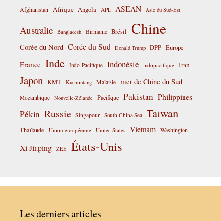
ASEAN
Afrique
Afghanistan
Angola
APL
Asie du Sud-Est
Chine
Australie
Birmanie
Brésil
Bangladesh
Corée du Sud
Corée du Nord
DPP
Europe
Donald Trump
Inde
Indonésie
France
Iran
Indo-Pacifique
indopacifique
Japon
mer de Chine du Sud
KMT
Malaisie
Kuomintang
Pakistan
Philippines
Pacifique
Mozambique
Nouvelle-Zélande
Taiwan
Russie
Pékin
Singapour
South China Sea
Vietnam
Thaïlande
Washington
Union européenne
United States
États-Unis
Xi Jinping
ZEE
Les derniers articles