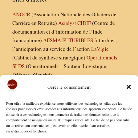
ANOCR
(Association Nationale des Officiers de
Carrière en Retraite)
Asialyst
CIDIF
(Centre de
documentation et d’information de l’Inde
francophone)
AESMA
FUTURIBLES
futuribles,
l’anticipation au service de l’action
LaVigie
(Cabinet de synthèse stratégique)
Operationnels
SLDS
(Opérationnels – Soutien, Logistique,
Défense, Sécurité)
Gérer le consentement
Asie21.com est édité par :
Pour offrir la meilleure expérience, nous utilisons des technologies telles que les
Finaldées EURL
cookies pour stocker et/ou accéder aux informations des appareils connectés. Le fait de
consentir à ces technologies nous permettra de traiter des données telles que le
Siège social : 13 avenue Boudon, 75016, Paris
comportement de navigation ou les ID uniques sur ce site. Le fait de ne pas consentir
Nous contacter
ou de retirer son consentement peut avoir un effet restrictif sur certaines
caractéristiques et fonctions.