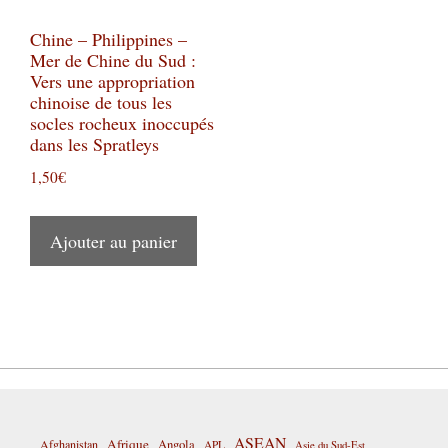
Chine – Philippines –
Mer de Chine du Sud :
Vers une appropriation
chinoise de tous les
socles rocheux inoccupés
dans les Spratleys
1,50
€
Ajouter au panier
ASEAN
Afrique
Afghanistan
Angola
APL
Asie du Sud-Est