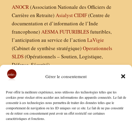
ANOCR
(Association Nationale des Officiers de
Carrière en Retraite)
Asialyst
CIDIF
(Centre de
documentation et d’information de l’Inde
francophone)
AESMA
FUTURIBLES
futuribles,
l’anticipation au service de l’action
LaVigie
(Cabinet de synthèse stratégique)
Operationnels
SLDS
(Opérationnels – Soutien, Logistique,
Défense, Sécurité)
Gérer le consentement
Asie21.com est édité par :
Pour offrir la meilleure expérience, nous utilisons des technologies telles que les
Finaldées EURL
cookies pour stocker et/ou accéder aux informations des appareils connectés. Le fait de
consentir à ces technologies nous permettra de traiter des données telles que le
Siège social : 13 avenue Boudon, 75016, Paris
comportement de navigation ou les ID uniques sur ce site. Le fait de ne pas consentir
Nous contacter
ou de retirer son consentement peut avoir un effet restrictif sur certaines
caractéristiques et fonctions.
Mentions Légales