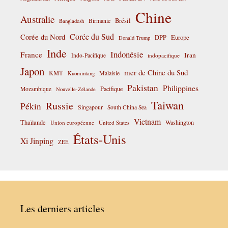
Chine
Australie
Birmanie
Brésil
Bangladesh
Corée du Sud
Corée du Nord
DPP
Europe
Donald Trump
Inde
Indonésie
France
Iran
Indo-Pacifique
indopacifique
Japon
mer de Chine du Sud
KMT
Malaisie
Kuomintang
Pakistan
Philippines
Pacifique
Mozambique
Nouvelle-Zélande
Taiwan
Russie
Pékin
Singapour
South China Sea
Vietnam
Thaïlande
Washington
Union européenne
United States
États-Unis
Xi Jinping
ZEE
Les derniers articles