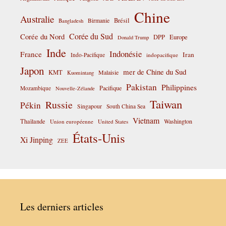
Chine
Australie
Birmanie
Brésil
Bangladesh
Corée du Sud
Corée du Nord
DPP
Europe
Donald Trump
Inde
Indonésie
France
Iran
Indo-Pacifique
indopacifique
Japon
mer de Chine du Sud
KMT
Malaisie
Kuomintang
Pakistan
Philippines
Pacifique
Mozambique
Nouvelle-Zélande
Taiwan
Russie
Pékin
Singapour
South China Sea
Vietnam
Thaïlande
Washington
Union européenne
United States
États-Unis
Xi Jinping
ZEE
Les derniers articles