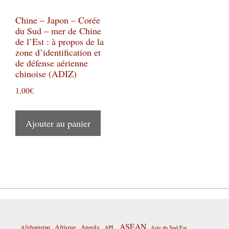
Chine – Japon – Corée
du Sud – mer de Chine
de l’Est : à propos de la
zone d’identification et
de défense aérienne
chinoise (ADIZ)
1,00
€
Ajouter au panier
ASEAN
Afrique
Afghanistan
Angola
APL
Asie du Sud-Est