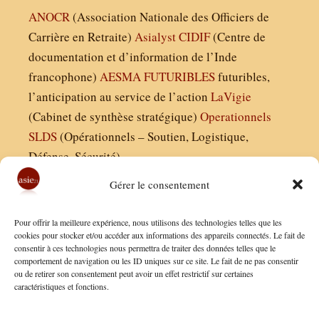
ANOCR
(Association Nationale des Officiers de
Carrière en Retraite)
Asialyst
CIDIF
(Centre de
documentation et d’information de l’Inde
francophone)
AESMA
FUTURIBLES
futuribles,
l’anticipation au service de l’action
LaVigie
(Cabinet de synthèse stratégique)
Operationnels
SLDS
(Opérationnels – Soutien, Logistique,
Défense, Sécurité)
Gérer le consentement
Asie21.com est édité par :
Pour offrir la meilleure expérience, nous utilisons des technologies telles que les
Finaldées EURL
cookies pour stocker et/ou accéder aux informations des appareils connectés. Le fait de
consentir à ces technologies nous permettra de traiter des données telles que le
Siège social : 13 avenue Boudon, 75016, Paris
comportement de navigation ou les ID uniques sur ce site. Le fait de ne pas consentir
Nous contacter
ou de retirer son consentement peut avoir un effet restrictif sur certaines
caractéristiques et fonctions.
Mentions Légales