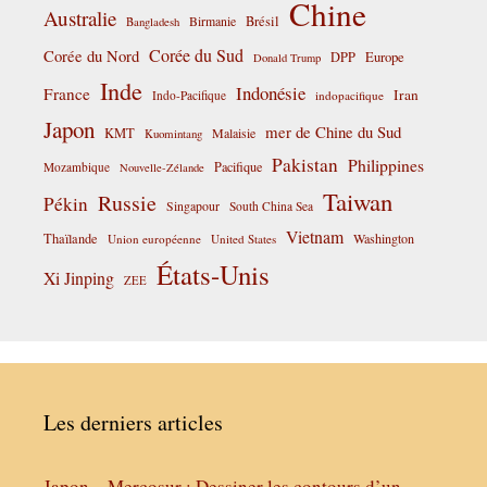
Chine
Australie
Birmanie
Brésil
Bangladesh
Corée du Sud
Corée du Nord
DPP
Europe
Donald Trump
Inde
Indonésie
France
Iran
Indo-Pacifique
indopacifique
Japon
mer de Chine du Sud
KMT
Malaisie
Kuomintang
Pakistan
Philippines
Pacifique
Mozambique
Nouvelle-Zélande
Taiwan
Russie
Pékin
Singapour
South China Sea
Vietnam
Thaïlande
Washington
Union européenne
United States
États-Unis
Xi Jinping
ZEE
Les derniers articles
Japon – Mercosur : Dessiner les contours d’un