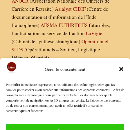
ANOCR
(Association Nationale des Officiers de
Carrière en Retraite)
Asialyst
CIDIF
(Centre de
documentation et d’information de l’Inde
francophone)
AESMA
FUTURIBLES
futuribles,
l’anticipation au service de l’action
LaVigie
(Cabinet de synthèse stratégique)
Operationnels
SLDS
(Opérationnels – Soutien, Logistique,
Défense, Sécurité)
Gérer le consentement
Asie21.com est édité par :
Pour offrir la meilleure expérience, nous utilisons des technologies telles que les
Finaldées EURL
cookies pour stocker et/ou accéder aux informations des appareils connectés. Le fait de
consentir à ces technologies nous permettra de traiter des données telles que le
Siège social : 13 avenue Boudon, 75016, Paris
comportement de navigation ou les ID uniques sur ce site. Le fait de ne pas consentir
Nous contacter
ou de retirer son consentement peut avoir un effet restrictif sur certaines
caractéristiques et fonctions.
Mentions Légales
Conditions Générales de Vente