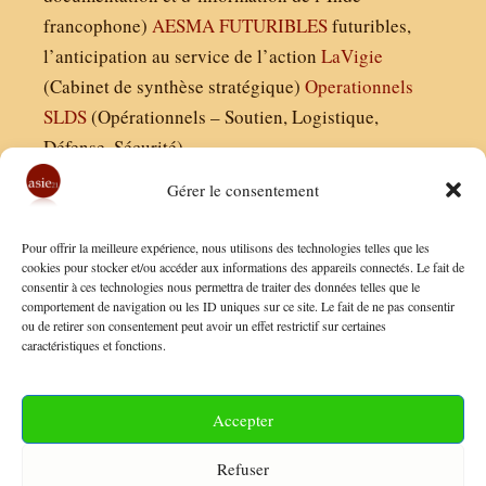
francophone)
AESMA
FUTURIBLES
futuribles,
l’anticipation au service de l’action
LaVigie
(Cabinet de synthèse stratégique)
Operationnels
SLDS
(Opérationnels – Soutien, Logistique,
Défense, Sécurité)
Gérer le consentement
Asie21.com est édité par :
Pour offrir la meilleure expérience, nous utilisons des technologies telles que les
Finaldées EURL
cookies pour stocker et/ou accéder aux informations des appareils connectés. Le fait de
consentir à ces technologies nous permettra de traiter des données telles que le
Siège social : 13 avenue Boudon, 75016, Paris
comportement de navigation ou les ID uniques sur ce site. Le fait de ne pas consentir
Nous contacter
ou de retirer son consentement peut avoir un effet restrictif sur certaines
caractéristiques et fonctions.
Mentions Légales
Conditions Générales de Vente
Accepter
Politique de Confidentialité
Refuser
FAQ