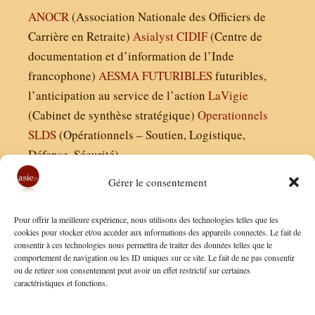
ANOCR
(Association Nationale des Officiers de
Carrière en Retraite)
Asialyst
CIDIF
(Centre de
documentation et d’information de l’Inde
francophone)
AESMA
FUTURIBLES
futuribles,
l’anticipation au service de l’action
LaVigie
(Cabinet de synthèse stratégique)
Operationnels
SLDS
(Opérationnels – Soutien, Logistique,
Défense, Sécurité)
Gérer le consentement
Asie21.com est édité par :
Pour offrir la meilleure expérience, nous utilisons des technologies telles que les
Finaldées EURL
cookies pour stocker et/ou accéder aux informations des appareils connectés. Le fait de
consentir à ces technologies nous permettra de traiter des données telles que le
Siège social : 13 avenue Boudon, 75016, Paris
comportement de navigation ou les ID uniques sur ce site. Le fait de ne pas consentir
Nous contacter
ou de retirer son consentement peut avoir un effet restrictif sur certaines
caractéristiques et fonctions.
Mentions Légales