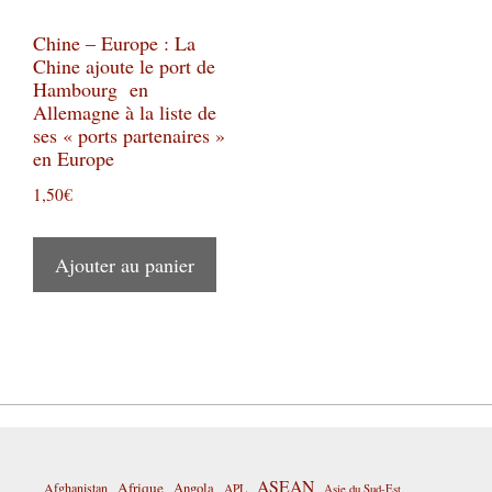
Chine – Europe : La
Chine ajoute le port de
Hambourg en
Allemagne à la liste de
ses « ports partenaires »
en Europe
1,50
€
Ajouter au panier
ASEAN
Afrique
Afghanistan
Angola
APL
Asie du Sud-Est