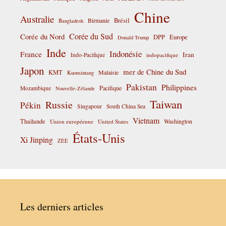
Chine
Australie
Birmanie
Brésil
Bangladesh
Corée du Sud
Corée du Nord
DPP
Europe
Donald Trump
Inde
Indonésie
France
Iran
Indo-Pacifique
indopacifique
Japon
mer de Chine du Sud
KMT
Malaisie
Kuomintang
Pakistan
Philippines
Pacifique
Mozambique
Nouvelle-Zélande
Taiwan
Russie
Pékin
Singapour
South China Sea
Vietnam
Thaïlande
Washington
Union européenne
United States
États-Unis
Xi Jinping
ZEE
Les derniers articles