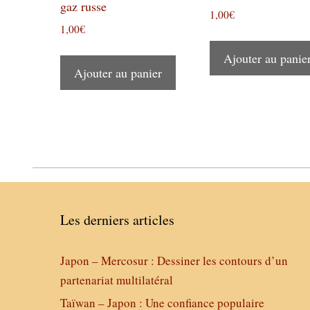
gaz russe
1,00
€
1,00
€
Ajouter au panie
Ajouter au panier
Les derniers articles
Japon – Mercosur : Dessiner les contours d’un
partenariat multilatéral
Taïwan – Japon : Une confiance populaire