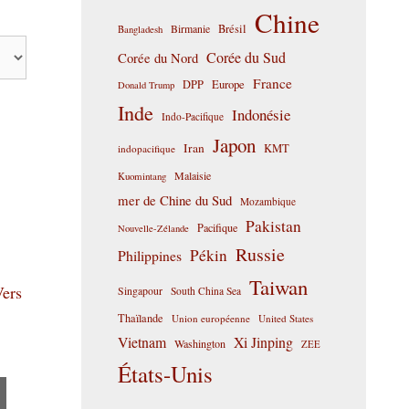
Chine
Birmanie
Brésil
Bangladesh
Corée du Sud
Corée du Nord
France
DPP
Europe
Donald Trump
Inde
Indonésie
Indo-Pacifique
Japon
Iran
KMT
indopacifique
Malaisie
Kuomintang
mer de Chine du Sud
Mozambique
Pakistan
Pacifique
Nouvelle-Zélande
Russie
Pékin
Philippines
Taiwan
Vers
Singapour
South China Sea
Thaïlande
Union européenne
United States
Vietnam
Xi Jinping
Washington
ZEE
États-Unis