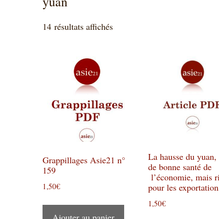
yuan
Trié
14 résultats affichés
du
plus
récent
au
plus
ancien
La hausse du yuan,
Grappillages Asie21 n°
de bonne santé de
159
l’économie, mais r
1,50
€
pour les exportati
1,50
€
Ajouter au panier