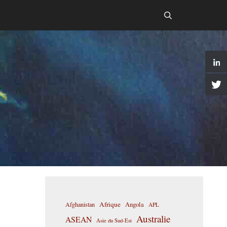
Afrique
Afghanistan
Angola
APL
Australie
ASEAN
Asie du Sud-Est