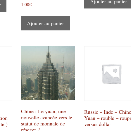
Ajouter au panier
r
1,00
€
Ajouter au panier
Chine : Le yuan, une
Russie – Inde – Chine
nouvelle avancée vers le
tion
Yuan – rouble – roup
statut de monnaie de
te )
versus dollar
réserve ?