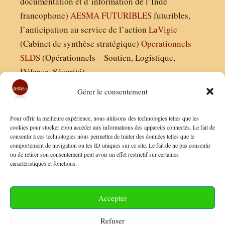
documentation et d’information de l’Inde
francophone)
AESMA
FUTURIBLES
futuribles,
l’anticipation au service de l’action
LaVigie
(Cabinet de synthèse stratégique)
Operationnels
SLDS
(Opérationnels – Soutien, Logistique,
Défense, Sécurité)
Gérer le consentement
Asie21.com est édité par :
Pour offrir la meilleure expérience, nous utilisons des technologies telles que les
Finaldées EURL
cookies pour stocker et/ou accéder aux informations des appareils connectés. Le fait de
consentir à ces technologies nous permettra de traiter des données telles que le
Siège social : 13 avenue Boudon, 75016, Paris
comportement de navigation ou les ID uniques sur ce site. Le fait de ne pas consentir
Nous contacter
ou de retirer son consentement peut avoir un effet restrictif sur certaines
caractéristiques et fonctions.
Mentions Légales
Conditions Générales de Vente
Accepter
Politique de Confidentialité
Refuser
FAQ