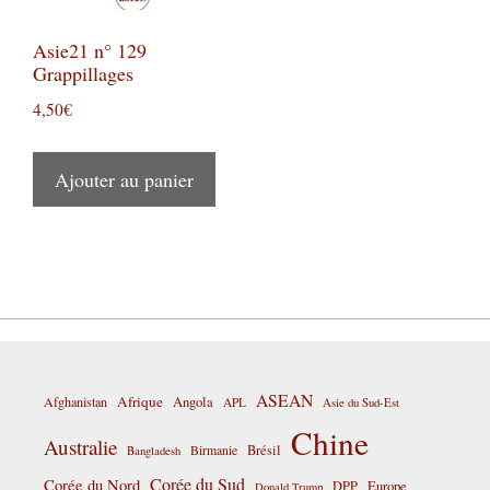
Asie21 n° 129
Grappillages
4,50
€
Ajouter au panier
ASEAN
Afrique
Afghanistan
Angola
APL
Asie du Sud-Est
Chine
Australie
Birmanie
Brésil
Bangladesh
Corée du Sud
Corée du Nord
DPP
Europe
Donald Trump