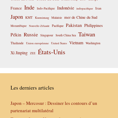
Inde
Indonésie
France
Iran
Indo-Pacifique
indopacifique
Japon
mer de Chine du Sud
KMT
Malaisie
Kuomintang
Pakistan
Philippines
Pacifique
Mozambique
Nouvelle-Zélande
Taiwan
Russie
Pékin
Singapour
South China Sea
Vietnam
Thaïlande
Washington
Union européenne
United States
États-Unis
Xi Jinping
ZEE
Les derniers articles
Japon – Mercosur : Dessiner les contours d’un
partenariat multilatéral