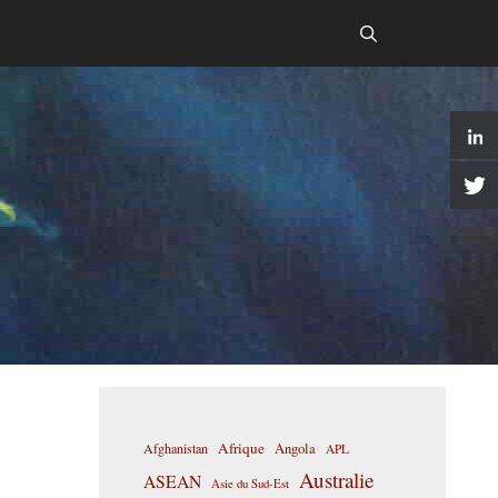
Afrique
Afghanistan
Angola
APL
Australie
ASEAN
Asie du Sud-Est