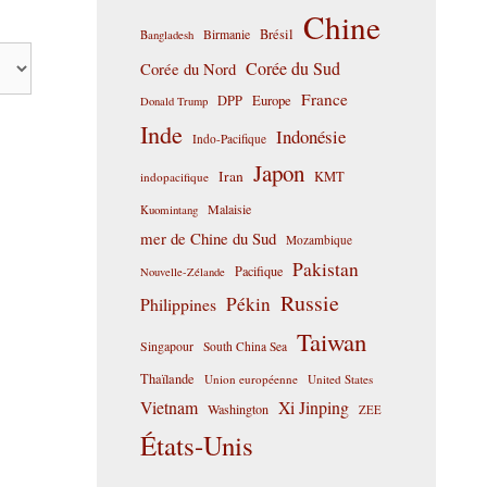
Chine
Birmanie
Brésil
Bangladesh
Corée du Sud
Corée du Nord
France
DPP
Europe
Donald Trump
Inde
Indonésie
Indo-Pacifique
Japon
Iran
KMT
indopacifique
Malaisie
Kuomintang
mer de Chine du Sud
Mozambique
Pakistan
Pacifique
Nouvelle-Zélande
Russie
Pékin
Philippines
Taiwan
Singapour
South China Sea
Thaïlande
Union européenne
United States
Vietnam
Xi Jinping
Washington
ZEE
États-Unis