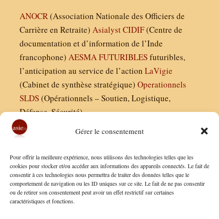
ANOCR
(Association Nationale des Officiers de
Carrière en Retraite)
Asialyst
CIDIF
(Centre de
documentation et d’information de l’Inde
francophone)
AESMA
FUTURIBLES
futuribles,
l’anticipation au service de l’action
LaVigie
(Cabinet de synthèse stratégique)
Operationnels
SLDS
(Opérationnels – Soutien, Logistique,
Défense, Sécurité)
Gérer le consentement
Asie21.com est édité par :
Pour offrir la meilleure expérience, nous utilisons des technologies telles que les
Finaldées EURL
cookies pour stocker et/ou accéder aux informations des appareils connectés. Le fait de
consentir à ces technologies nous permettra de traiter des données telles que le
Siège social : 13 avenue Boudon, 75016, Paris
comportement de navigation ou les ID uniques sur ce site. Le fait de ne pas consentir
Nous contacter
ou de retirer son consentement peut avoir un effet restrictif sur certaines
caractéristiques et fonctions.
Mentions Légales