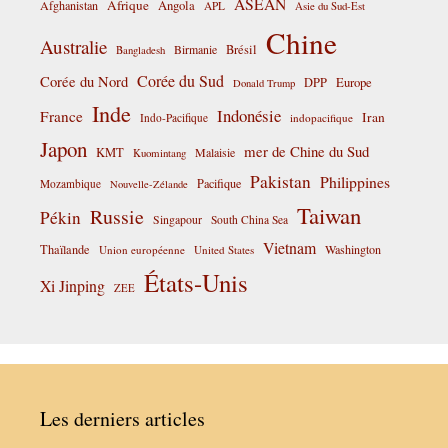
ASEAN
Afrique
Afghanistan
Angola
APL
Asie du Sud-Est
Chine
Australie
Birmanie
Brésil
Bangladesh
Corée du Sud
Corée du Nord
DPP
Europe
Donald Trump
Inde
Indonésie
France
Iran
Indo-Pacifique
indopacifique
Japon
mer de Chine du Sud
KMT
Malaisie
Kuomintang
Pakistan
Philippines
Pacifique
Mozambique
Nouvelle-Zélande
Taiwan
Russie
Pékin
Singapour
South China Sea
Vietnam
Thaïlande
Washington
Union européenne
United States
États-Unis
Xi Jinping
ZEE
Les derniers articles