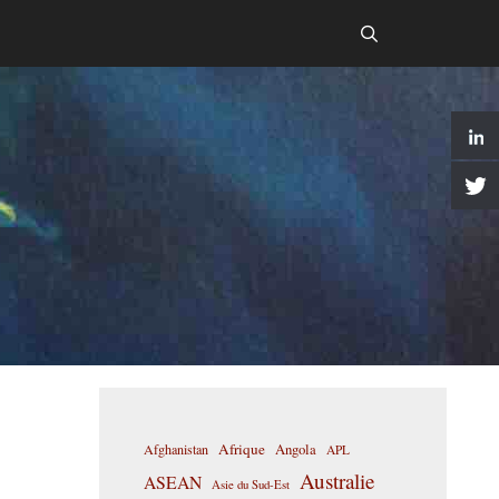
Afrique
Afghanistan
Angola
APL
Australie
ASEAN
Asie du Sud-Est