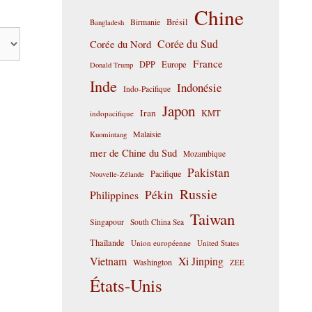
Chine
Birmanie
Brésil
Bangladesh
Corée du Sud
Corée du Nord
France
DPP
Europe
Donald Trump
Inde
Indonésie
Indo-Pacifique
Japon
Iran
KMT
indopacifique
Malaisie
Kuomintang
mer de Chine du Sud
Mozambique
Pakistan
Pacifique
Nouvelle-Zélande
Russie
Pékin
Philippines
Taiwan
Singapour
South China Sea
Thaïlande
Union européenne
United States
Vietnam
Xi Jinping
Washington
ZEE
États-Unis