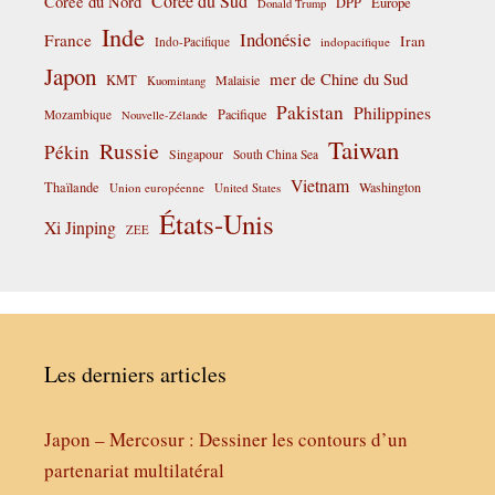
Corée du Sud
Corée du Nord
DPP
Europe
Donald Trump
Inde
Indonésie
France
Iran
Indo-Pacifique
indopacifique
Japon
mer de Chine du Sud
KMT
Malaisie
Kuomintang
Pakistan
Philippines
Pacifique
Mozambique
Nouvelle-Zélande
Taiwan
Russie
Pékin
Singapour
South China Sea
Vietnam
Thaïlande
Washington
Union européenne
United States
États-Unis
Xi Jinping
ZEE
Les derniers articles
Japon – Mercosur : Dessiner les contours d’un
partenariat multilatéral