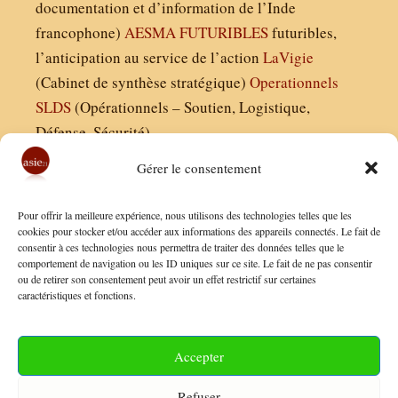
documentation et d’information de l’Inde
francophone)
AESMA
FUTURIBLES
futuribles,
l’anticipation au service de l’action
LaVigie
(Cabinet de synthèse stratégique)
Operationnels
SLDS
(Opérationnels – Soutien, Logistique,
Défense, Sécurité)
Gérer le consentement
Asie21.com est édité par :
Pour offrir la meilleure expérience, nous utilisons des technologies telles que les
Finaldées EURL
cookies pour stocker et/ou accéder aux informations des appareils connectés. Le fait de
consentir à ces technologies nous permettra de traiter des données telles que le
Siège social : 13 avenue Boudon, 75016, Paris
comportement de navigation ou les ID uniques sur ce site. Le fait de ne pas consentir
Nous contacter
ou de retirer son consentement peut avoir un effet restrictif sur certaines
caractéristiques et fonctions.
Mentions Légales
Conditions Générales de Vente
Accepter
Politique de Confidentialité
Refuser