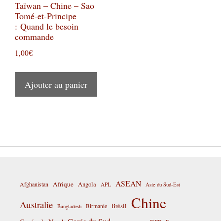
Taïwan – Chine – Sao
Tomé-et-Principe
: Quand le besoin
commande
1,00
€
Ajouter au panier
ASEAN
Afrique
Afghanistan
Angola
APL
Asie du Sud-Est
Chine
Australie
Birmanie
Brésil
Bangladesh