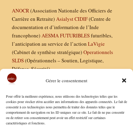
ANOCR
(Association Nationale des Officiers de
Carrière en Retraite)
Asialyst
CIDIF
(Centre de
documentation et d’information de l’Inde
francophone)
AESMA
FUTURIBLES
futuribles,
l’anticipation au service de l’action
LaVigie
(Cabinet de synthèse stratégique)
Operationnels
SLDS
(Opérationnels – Soutien, Logistique,
Défense, Sécurité)
Gérer le consentement
Asie21.com est édité par :
Pour offrir la meilleure expérience, nous utilisons des technologies telles que les
Finaldées EURL
cookies pour stocker et/ou accéder aux informations des appareils connectés. Le fait de
consentir à ces technologies nous permettra de traiter des données telles que le
Siège social : 13 avenue Boudon, 75016, Paris
comportement de navigation ou les ID uniques sur ce site. Le fait de ne pas consentir
Nous contacter
ou de retirer son consentement peut avoir un effet restrictif sur certaines
caractéristiques et fonctions.
Mentions Légales