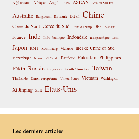
ASEAN
Afrique
Afghanistan
Angola
APL
Asie du Sud-Est
Chine
Australie
Birmanie
Brésil
Bangladesh
Corée du Sud
Corée du Nord
DPP
Europe
Donald Trump
Inde
Indonésie
France
Iran
Indo-Pacifique
indopacifique
Japon
mer de Chine du Sud
KMT
Malaisie
Kuomintang
Pakistan
Philippines
Pacifique
Mozambique
Nouvelle-Zélande
Taiwan
Russie
Pékin
Singapour
South China Sea
Vietnam
Thaïlande
Washington
Union européenne
United States
États-Unis
Xi Jinping
ZEE
Les derniers articles