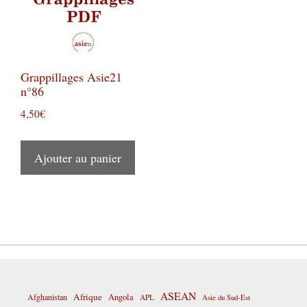
Grappillages Asie21
n°86
4,50
€
Ajouter au panier
ASEAN
Afrique
Afghanistan
Angola
APL
Asie du Sud-Est