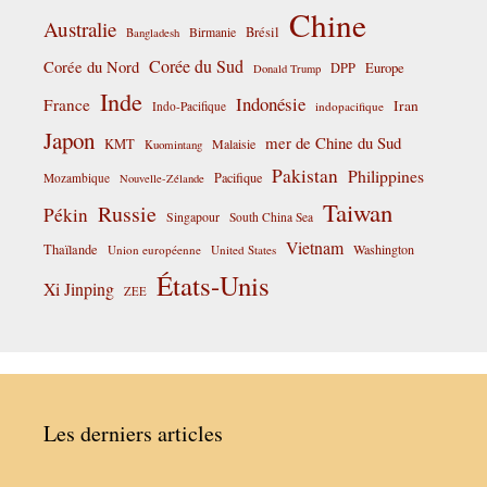
Chine
Australie
Birmanie
Brésil
Bangladesh
Corée du Sud
Corée du Nord
DPP
Europe
Donald Trump
Inde
Indonésie
France
Iran
Indo-Pacifique
indopacifique
Japon
mer de Chine du Sud
KMT
Malaisie
Kuomintang
Pakistan
Philippines
Pacifique
Mozambique
Nouvelle-Zélande
Taiwan
Russie
Pékin
Singapour
South China Sea
Vietnam
Thaïlande
Washington
Union européenne
United States
États-Unis
Xi Jinping
ZEE
Les derniers articles