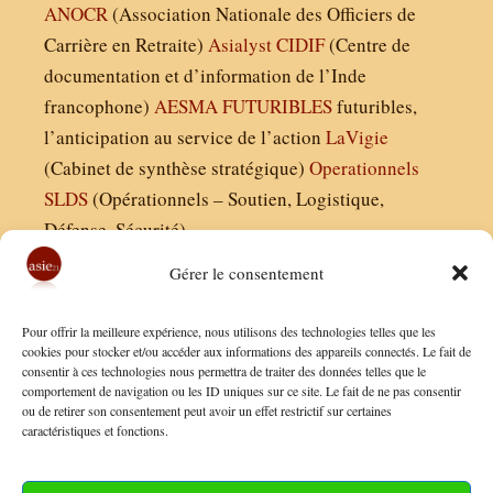
ANOCR
(Association Nationale des Officiers de
Carrière en Retraite)
Asialyst
CIDIF
(Centre de
documentation et d’information de l’Inde
francophone)
AESMA
FUTURIBLES
futuribles,
l’anticipation au service de l’action
LaVigie
(Cabinet de synthèse stratégique)
Operationnels
SLDS
(Opérationnels – Soutien, Logistique,
Défense, Sécurité)
Gérer le consentement
Asie21.com est édité par :
Pour offrir la meilleure expérience, nous utilisons des technologies telles que les
Finaldées EURL
cookies pour stocker et/ou accéder aux informations des appareils connectés. Le fait de
consentir à ces technologies nous permettra de traiter des données telles que le
Siège social : 13 avenue Boudon, 75016, Paris
comportement de navigation ou les ID uniques sur ce site. Le fait de ne pas consentir
Nous contacter
ou de retirer son consentement peut avoir un effet restrictif sur certaines
caractéristiques et fonctions.
Mentions Légales