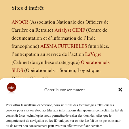
Sites d'intérêt
ANOCR
(Association Nationale des Officiers de
Carrière en Retraite)
Asialyst
CIDIF
(Centre de
documentation et d’information de l’Inde
francophone)
AESMA
FUTURIBLES
futuribles,
l’anticipation au service de l’action
LaVigie
(Cabinet de synthèse stratégique)
Operationnels
SLDS
(Opérationnels – Soutien, Logistique,
Défense, Sécurité)
Gérer le consentement
Asie21.com est édité par :
Pour offrir la meilleure expérience, nous utilisons des technologies telles que les
Finaldées EURL
cookies pour stocker et/ou accéder aux informations des appareils connectés. Le fait de
consentir à ces technologies nous permettra de traiter des données telles que le
Siège social : 13 avenue Boudon, 75016, Paris
comportement de navigation ou les ID uniques sur ce site. Le fait de ne pas consentir
Nous contacter
ou de retirer son consentement peut avoir un effet restrictif sur certaines