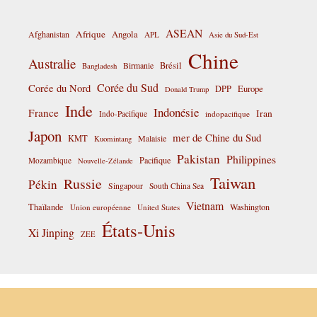
ASEAN
Afrique
Afghanistan
Angola
APL
Asie du Sud-Est
Chine
Australie
Birmanie
Brésil
Bangladesh
Corée du Sud
Corée du Nord
DPP
Europe
Donald Trump
Inde
Indonésie
France
Iran
Indo-Pacifique
indopacifique
Japon
mer de Chine du Sud
KMT
Malaisie
Kuomintang
Pakistan
Philippines
Pacifique
Mozambique
Nouvelle-Zélande
Taiwan
Russie
Pékin
Singapour
South China Sea
Vietnam
Thaïlande
Washington
Union européenne
United States
États-Unis
Xi Jinping
ZEE