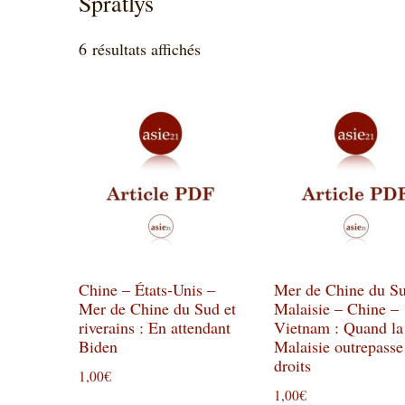
Spratlys
Trié
6 résultats affichés
du
plus
récent
au
plus
ancien
Chine – États-Unis –
Mer de Chine du S
Mer de Chine du Sud et
Malaisie – Chine –
riverains : En attendant
Vietnam : Quand la
Biden
Malaisie outrepasse
droits
1,00
€
1,00
€