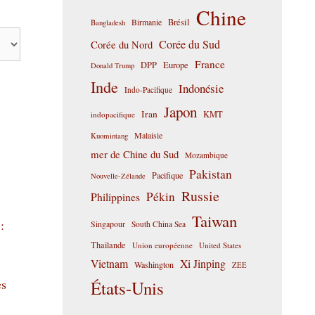
Chine
Birmanie
Brésil
Bangladesh
Corée du Sud
Corée du Nord
France
DPP
Europe
Donald Trump
Inde
Indonésie
Indo-Pacifique
Japon
Iran
KMT
indopacifique
Malaisie
Kuomintang
mer de Chine du Sud
Mozambique
Pakistan
Pacifique
Nouvelle-Zélande
Russie
Pékin
Philippines
Taiwan
:
Singapour
South China Sea
Thaïlande
Union européenne
United States
Vietnam
Xi Jinping
Washington
ZEE
es
États-Unis