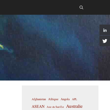
Afrique
Afghanistan
Angola
APL
Australie
ASEAN
Asie du Sud-Est