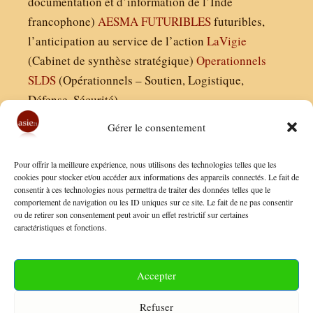
documentation et d’information de l’Inde
francophone)
AESMA
FUTURIBLES
futuribles,
l’anticipation au service de l’action
LaVigie
(Cabinet de synthèse stratégique)
Operationnels
SLDS
(Opérationnels – Soutien, Logistique,
Défense, Sécurité)
Gérer le consentement
Asie21.com est édité par :
Pour offrir la meilleure expérience, nous utilisons des technologies telles que les
Finaldées EURL
cookies pour stocker et/ou accéder aux informations des appareils connectés. Le fait de
consentir à ces technologies nous permettra de traiter des données telles que le
Siège social : 13 avenue Boudon, 75016, Paris
comportement de navigation ou les ID uniques sur ce site. Le fait de ne pas consentir
Nous contacter
ou de retirer son consentement peut avoir un effet restrictif sur certaines
caractéristiques et fonctions.
Mentions Légales
Conditions Générales de Vente
Accepter
Politique de Confidentialité
Refuser
FAQ