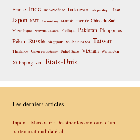
Inde
Indonésie
France
Iran
Indo-Pacifique
indopacifique
Japon
mer de Chine du Sud
KMT
Malaisie
Kuomintang
Pakistan
Philippines
Pacifique
Mozambique
Nouvelle-Zélande
Taiwan
Russie
Pékin
Singapour
South China Sea
Vietnam
Thaïlande
Washington
Union européenne
United States
États-Unis
Xi Jinping
ZEE
Les derniers articles
Japon – Mercosur : Dessiner les contours d’un
partenariat multilatéral