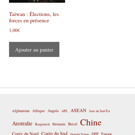
Taïwan : Élections, les
forces en présence
1,00
€
Ajouter au panier
ASEAN
Afrique
Afghanistan
Angola
APL
Asie du Sud-Est
Chine
Australie
Birmanie
Brésil
Bangladesh
Corée du Sud
Corée du Nord
DPP
Europe
Donald Trump