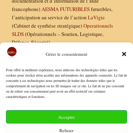
documentation et d’information de l’Inde
francophone)
AESMA
FUTURIBLES
futuribles,
l’anticipation au service de l’action
LaVigie
(Cabinet de synthèse stratégique)
Operationnels
SLDS
(Opérationnels – Soutien, Logistique,
Défense, Sécurité)
Gérer le consentement
Asie21.com est édité par :
Pour offrir la meilleure expérience, nous utilisons des technologies telles que les
Finaldées EURL
cookies pour stocker et/ou accéder aux informations des appareils connectés. Le fait de
consentir à ces technologies nous permettra de traiter des données telles que le
Siège social : 13 avenue Boudon, 75016, Paris
comportement de navigation ou les ID uniques sur ce site. Le fait de ne pas consentir
Nous contacter
ou de retirer son consentement peut avoir un effet restrictif sur certaines
caractéristiques et fonctions.
Mentions Légales
Conditions Générales de Vente
Accepter
Politique de Confidentialité
Refuser
FAQ