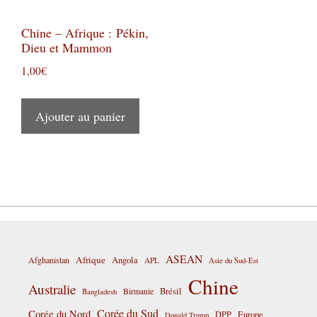
Chine – Afrique : Pékin,
Dieu et Mammon
1,00
€
Ajouter au panier
ASEAN
Afrique
Afghanistan
Angola
APL
Asie du Sud-Est
Chine
Australie
Birmanie
Brésil
Bangladesh
Corée du Sud
Corée du Nord
DPP
Europe
Donald Trump