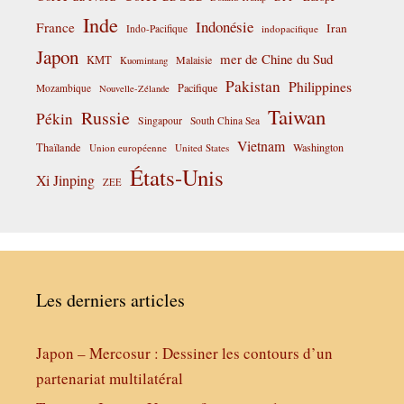
Inde
Indonésie
France
Iran
Indo-Pacifique
indopacifique
Japon
mer de Chine du Sud
KMT
Malaisie
Kuomintang
Pakistan
Philippines
Pacifique
Mozambique
Nouvelle-Zélande
Taiwan
Russie
Pékin
Singapour
South China Sea
Vietnam
Thaïlande
Washington
Union européenne
United States
États-Unis
Xi Jinping
ZEE
Les derniers articles
Japon – Mercosur : Dessiner les contours d’un
partenariat multilatéral