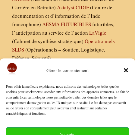
Carrière en Retraite)
Asialyst
CIDIF
(Centre de
documentation et d’information de l’Inde
francophone)
AESMA
FUTURIBLES
futuribles,
l’anticipation au service de l’action
LaVigie
(Cabinet de synthèse stratégique)
Operationnels
SLDS
(Opérationnels – Soutien, Logistique,
Défense, Sécurité)
Gérer le consentement
Asie21.com est édité par :
Pour offrir la meilleure expérience, nous utilisons des technologies telles que les
Finaldées EURL
cookies pour stocker et/ou accéder aux informations des appareils connectés. Le fait de
consentir à ces technologies nous permettra de traiter des données telles que le
Siège social : 13 avenue Boudon, 75016, Paris
comportement de navigation ou les ID uniques sur ce site. Le fait de ne pas consentir
Nous contacter
ou de retirer son consentement peut avoir un effet restrictif sur certaines
caractéristiques et fonctions.
Mentions Légales
Conditions Générales de Vente
Accepter