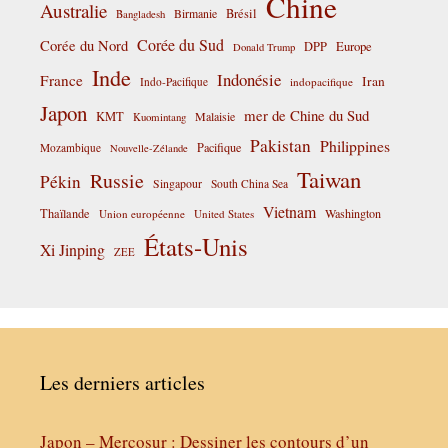
Chine
Australie
Birmanie
Brésil
Bangladesh
Corée du Sud
Corée du Nord
DPP
Europe
Donald Trump
Inde
Indonésie
France
Iran
Indo-Pacifique
indopacifique
Japon
mer de Chine du Sud
KMT
Malaisie
Kuomintang
Pakistan
Philippines
Pacifique
Mozambique
Nouvelle-Zélande
Taiwan
Russie
Pékin
Singapour
South China Sea
Vietnam
Thaïlande
Washington
Union européenne
United States
États-Unis
Xi Jinping
ZEE
Les derniers articles
Japon – Mercosur : Dessiner les contours d’un