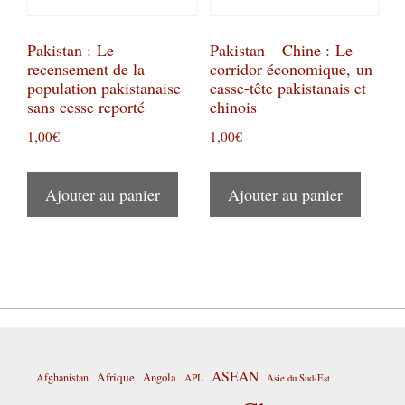
Pakistan : Le
Pakistan – Chine : Le
recensement de la
corridor économique, un
population pakistanaise
casse-tête pakistanais et
sans cesse reporté
chinois
1,00
€
1,00
€
Ajouter au panier
Ajouter au panier
ASEAN
Afrique
Afghanistan
Angola
APL
Asie du Sud-Est